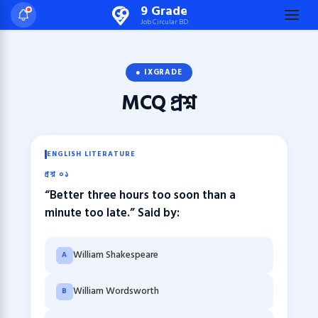
Skip
9 Grade
Job Circular BD
to
content
(Press
● IXGRADE
Enter)
MCQ
প্রশ্ন
ENGLISH LITERATURE
প্রশ্ন ০১
“Better three hours too soon than a
minute too late.” Said by:
William Shakespeare
A
William Wordsworth
B