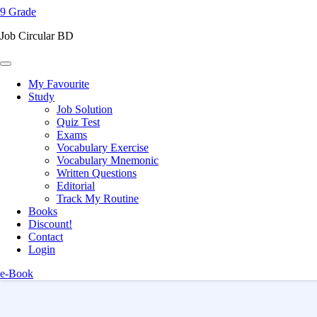
9 Grade
content
(Press
Job Circular BD
Enter)
My Favourite
Study
Job Solution
Quiz Test
Exams
Vocabulary Exercise
Vocabulary Mnemonic
Written Questions
Editorial
Track My Routine
Books
Discount!
Contact
Login
e-Book