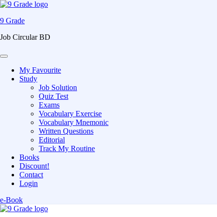
9 Grade
Job Circular BD
My Favourite
Study
Job Solution
Quiz Test
Exams
Vocabulary Exercise
Vocabulary Mnemonic
Written Questions
Editorial
Track My Routine
Books
Discount!
Contact
Login
e-Book
Skip
to