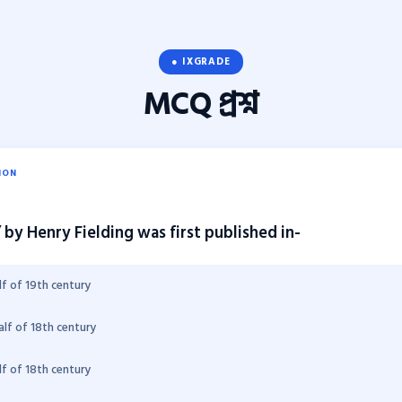
● IXGRADE
MCQ
প্রশ্ন
ION
 by Henry Fielding was first published in-
lf of 19th century
alf of 18th century
lf of 18th century