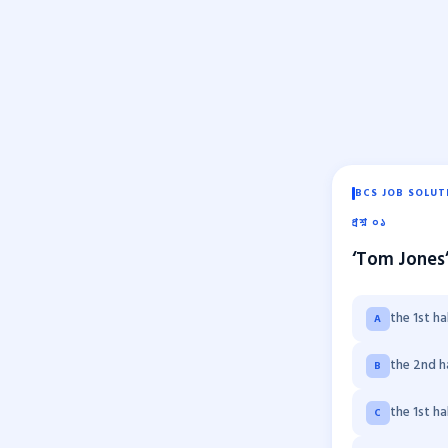
BCS JOB SOLUT
প্রশ্ন ০১
‘Tom Jones’
the 1st ha
A
the 2nd h
B
the 1st ha
C