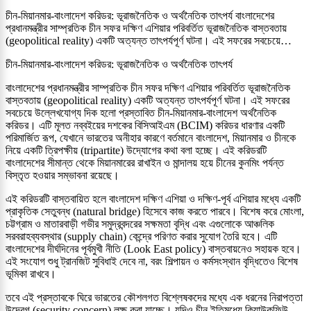
চীন-মিয়ানমার-বাংলাদেশ করিডর: ভূরাজনৈতিক ও অর্থনৈতিক তাৎপর্য বাংলাদেশের
প্রধানমন্ত্রীর সাম্প্রতিক চীন সফর দক্ষিণ এশিয়ার পরিবর্তিত ভূরাজনৈতিক বাস্তবতায়
(geopolitical reality) একটি অত্যন্ত তাৎপর্যপূর্ণ ঘটনা। এই সফরের সবচেয়ে…
চীন-মিয়ানমার-বাংলাদেশ করিডর: ভূরাজনৈতিক ও অর্থনৈতিক তাৎপর্য
বাংলাদেশের প্রধানমন্ত্রীর সাম্প্রতিক চীন সফর দক্ষিণ এশিয়ার পরিবর্তিত ভূরাজনৈতিক
বাস্তবতায় (geopolitical reality) একটি অত্যন্ত তাৎপর্যপূর্ণ ঘটনা। এই সফরের
সবচেয়ে উল্লেখযোগ্য দিক হলো প্রস্তাবিত চীন-মিয়ানমার-বাংলাদেশ অর্থনৈতিক
করিডর। এটি মূলত নব্বইয়ের দশকের বিসিআইএম (BCIM) করিডর ধারণার একটি
পরিমার্জিত রূপ, যেখানে ভারতের অনীহার কারণে বর্তমানে বাংলাদেশ, মিয়ানমার ও চীনকে
নিয়ে একটি ত্রিপক্ষীয় (tripartite) উদ্যোগের কথা বলা হচ্ছে। এই করিডরটি
বাংলাদেশের সীমান্ত থেকে মিয়ানমারের রাখাইন ও মান্দালয় হয়ে চীনের কুনমিং পর্যন্ত
বিস্তৃত হওয়ার সম্ভাবনা রয়েছে।
এই করিডরটি বাস্তবায়িত হলে বাংলাদেশ দক্ষিণ এশিয়া ও দক্ষিণ-পূর্ব এশিয়ার মধ্যে একটি
প্রাকৃতিক সেতুবন্ধ (natural bridge) হিসেবে কাজ করতে পারবে। বিশেষ করে মোংলা,
চট্টগ্রাম ও মাতারবাড়ী গভীর সমুদ্রবন্দরের সক্ষমতা বৃদ্ধি এবং এগুলোকে আঞ্চলিক
সরবরাহব্যবস্থার (supply chain) কেন্দ্রে পরিণত করার সুযোগ তৈরি হবে। এটি
বাংলাদেশের দীর্ঘদিনের পূর্বমুখী নীতি (Look East policy) বাস্তবায়নেও সহায়ক হবে।
এই সংযোগ শুধু ট্রানজিট সুবিধাই দেবে না, বরং শিল্পায়ন ও কর্মসংস্থান বৃদ্ধিতেও বিশেষ
ভূমিকা রাখবে।
তবে এই প্রস্তাবকে ঘিরে ভারতের কৌশলগত বিশ্লেষকদের মধ্যে এক ধরনের নিরাপত্তা
উদ্বেগ (security concern) লক্ষ করা যাচ্ছে। যদিও চীন ইতিমধ্যে কিয়াউকফিউ