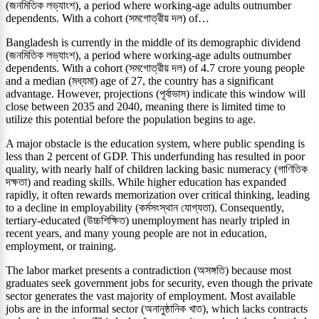
(জনমিতিক লভ্যাংশ), a period where working-age adults outnumber
dependents. With a cohort (সমগোত্রীয় দল) of…
Bangladesh is currently in the middle of its demographic dividend
(জনমিতিক লভ্যাংশ), a period where working-age adults outnumber
dependents. With a cohort (সমগোত্রীয় দল) of 4.7 crore young people
and a median (মধ্যমা) age of 27, the country has a significant
advantage. However, projections (পূর্বাভাস) indicate this window will
close between 2035 and 2040, meaning there is limited time to
utilize this potential before the population begins to age.
A major obstacle is the education system, where public spending is
less than 2 percent of GDP. This underfunding has resulted in poor
quality, with nearly half of children lacking basic numeracy (গাণিতিক
দক্ষতা) and reading skills. While higher education has expanded
rapidly, it often rewards memorization over critical thinking, leading
to a decline in employability (কর্মসংস্থান যোগ্যতা). Consequently,
tertiary-educated (উচ্চশিক্ষিত) unemployment has nearly tripled in
recent years, and many young people are not in education,
employment, or training.
The labor market presents a contradiction (অসঙ্গতি) because most
graduates seek government jobs for security, even though the private
sector generates the vast majority of employment. Most available
jobs are in the informal sector (অনানুষ্ঠানিক খাত), which lacks contracts