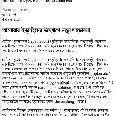
No comments yet. Be the first to comment!
আমার দেশ
4 days ago
আনোয়ার ইব্রাহিমের উদ্যোগে নতুন সম্ভাবনা
রোহিঙ্গা প্রত্যাবাসন (repatriation) প্রক্রিয়ায় মালয়েশিয়ার প্রধানমন্ত্রী আনোয়ার
ইব্রাহিমের সাম্প্রতিক উদ্যোগ একটি নতুন সম্ভাবনার দুয়ার খুলে দিয়েছে। মিয়ানমার
সরকার বাংলাদেশ থেকে প্রায় তিন লাখ রোহিঙ্গাকে ফিরিয়ে…
রোহিঙ্গা প্রত্যাবাসন (repatriation) প্রক্রিয়ায় মালয়েশিয়ার প্রধানমন্ত্রী আনোয়ার
ইব্রাহিমের সাম্প্রতিক উদ্যোগ একটি নতুন সম্ভাবনার দুয়ার খুলে দিয়েছে। মিয়ানমার
সরকার বাংলাদেশ থেকে প্রায় তিন লাখ রোহিঙ্গাকে ফিরিয়ে নিতে রাজি হওয়া মূলত
মালয়েশিয়ার সাথে মিয়ানমারের সামরিক সরকারের শক্তিশালী কূটনৈতিক (diplomatic)
তৎপরতারই ফল। একবিংশ শতাব্দীর এই জটিল মানবিক (humanitarian) সংকটের
কারণে বাংলাদেশ ১০ লাখেরও বেশি বাস্তুচ্যুত (displaced) মানুষকে আশ্রয় দিলেও দীর্ঘ
সময়ে কোনো স্থায়ী সমাধান (sustainable solution) না হওয়া এখন একটি বড়
দুশ্চিন্তার কারণ হয়ে দাঁড়িয়েছে। রোহিঙ্গাদের দীর্ঘমেয়াদি অবস্থান বাংলাদেশের অর্থনীতি,
পরিবেশ এবং আঞ্চলিক নিরাপত্তার ওপর নেতিবাচক প্রভাব ফেলছে, বিশেষ করে যখন
আন্তর্জাতিক সহায়তাও ক্রমান্বয়ে হ্রাস (diminishing) পাচ্ছে।
রোহিঙ্গাদের নিরাপদ, স্বেচ্ছামূলক এবং মর্যাদাপূর্ণ প্রত্যাবাসনই এই সংকটের একমাত্র
পথ। তবে এই প্রক্রিয়ায় তাদের নাগরিকত্ব (citizenship), নিরাপত্তা এবং স্বাধীন