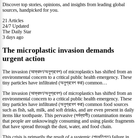
Discover top stories, opinions, and insights from leading global
sources, handpicked for you.
21
Articles
24/7
Updated
The Daily Star
3 days ago
The microplastic invasion demands
urgent action
The invasion (আক্রমণ/অনুপ্রবেশ) of microplastics has shifted from an
environmental concern to a critical public health emergency. These
tiny particles have infiltrated (অনুপ্রবেশ করা) common…
The invasion (আক্রমণ/অনুপ্রবেশ) of microplastics has shifted from an
environmental concern to a critical public health emergency. These
tiny particles have infiltrated (অনুপ্রবেশ করা) common food sources
such as fish, salt, milk, and soft drinks, and are even present in daily
items like toothpaste. This pervasive (সর্বব্যাপী) contamination means
that people are unknowingly consuming and using plastic fragments
that have spread through the dust, water, and food chain.
This crisis is primarily the result of a systemic (পদ্ধতিগত) failure in