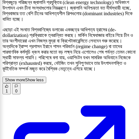
বিশ্বজুড়ে পরিচ্ছন্ন জ্বালানি প্রযুক্তির (clean energy technology) অধিকাংশ
উৎপাদন এখন চীনা সংস্থাগুলোর নিয়ন্ত্রণে। জ্বালানি অনিশ্চয়তা যত দীর্ঘস্থায়ী হচ্ছে,
বিশ্ববাজার তত বেশি চীনের আধিপত্যশীল শিল্পগুলোর (dominant industries) দিকে
ধাবিত হচ্ছে।
এছাড়া এই সংঘাত বিশ্ববাণিজ্যে ডলারের একচ্ছত্র আধিপত্য হ্রাসের (de-
dollarization) প্রক্রিয়াকে ত্বরান্বিত করছে। মার্কিন নিষেধাজ্ঞার বাইরে গিয়ে চীন ও
তার অংশীদারেরা এখন নিজস্ব মুদ্রা বা ক্রিপ্টোকারেন্সিতে লেনদেন শুরু করেছে।
অন্যদিকে ট্রাম্প প্রশাসন ইরানে শাসন পরিবর্তন (regime change) বা তাদের
পারমাণবিক কর্মসূচি ধ্বংস করার মতো বড় লক্ষ্য নিয়ে এগোলেও শেষ পর্যন্ত তেমন কোনো
স্থায়ী সাফল্য পায়নি। পরিশেষে বলা যায়, ওয়াশিংটন যখন সামরিক অভিযানে নিজেকে
পরিশ্রান্ত (exhausted) করছে, বেইজিং তখন সুনিপুণভাবে তার উৎপাদনশক্তি ও
কূটনৈতিক সম্পর্ক মজুত করে বৈশ্বিক নেতৃত্বে এগিয়ে যাচ্ছে।
Show more
Show less
1
0