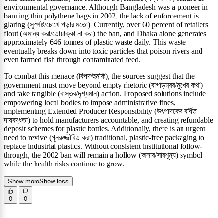
environmental governance. Although Bangladesh was a pioneer in
banning thin polythene bags in 2002, the lack of enforcement is
glaring (সুস্পষ্ট/চোখে পড়ার মতো). Currently, over 60 percent of retailers
flout (অমান্য করা/তোয়াক্কা না করা) the ban, and Dhaka alone generates
approximately 646 tonnes of plastic waste daily. This waste
eventually breaks down into toxic particles that poison rivers and
even farmed fish through contaminated feed.
To combat this menace (বিপদ/হুমকি), the sources suggest that the
government must move beyond empty rhetoric (বাগাড়ম্বর/মুখের কথা)
and take tangible (বাস্তব/দৃশ্যমান) action. Proposed solutions include
empowering local bodies to impose administrative fines,
implementing Extended Producer Responsibility (উৎপাদকের বর্ধিত
দায়বদ্ধতা) to hold manufacturers accountable, and creating refundable
deposit schemes for plastic bottles. Additionally, there is an urgent
need to revive (পুনরুজ্জীবিত করা) traditional, plastic-free packaging to
replace industrial plastics. Without consistent institutional follow-
through, the 2002 ban will remain a hollow (অসার/সারশূন্য) symbol
while the health risks continue to grow.
Show more
Show less
0
0