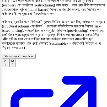
হয়েছে। এই প্রতিষ্ঠানগুলো ব্যাংক থেকে খেলাপি ঋণ কিনে নিয়ে তা পুনরুদ্ধার
(recovery) বা পুনর্গঠনের (restructuring) কাজ করবে। তবে এসব নীতি বাস্তবায়নের
ক্ষেত্রে নৈতিক ঝুঁকির (moral hazard) বিষয়টি মাথায় রাখা জরুরি, যাতে নিয়মিত ঋণ
পরিশোধকারী সৎ গ্রাহকরা নিরুৎসাহিত না হন।
পরিশেষে, ব্যাংকিং খাতে দীর্ঘমেয়াদি শৃঙ্খলা ফিরিয়ে আনতে হলে কিছু কাঠামোগত সংস্কার
(structural reforms) অপরিহার্য। এর মধ্যে ঝুঁকিভিত্তিক ঋণ মূল্য নির্ধারণ (risk-
based pricing), আন্তর্জাতিক মান অনুযায়ী প্রভিশন (provisioning) সংরক্ষণ এবং
রাজনৈতিক প্রভাবমুক্ত ঋণ অনুমোদন ব্যবস্থা নিশ্চিত করা প্রয়োজন। ওয়ান-টাইম
এক্সিট সুবিধার সঙ্গে এসব সমন্বিত সংস্কার কার্যক্রম সফলভাবে বাস্তবায়িত হলে
বাংলাদেশের ব্যাংকিং খাত একটি টেকসই (sustainable) ও শক্তিশালী ভিত্তির ওপর
দাঁড়াতে সক্ষম হবে।
Show more
Show less
1
0