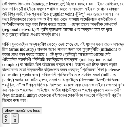
কৌশলগত লিভারেজ (strategic leverage) হিসেবে ব্যবহার করা। ইরান দেখিয়েছে যে,
তারা মার্কিন নৌবাহিনীকে সমুদ্রে পরাজিত করতে না পারলেও মাইন ও ড্রোনের মাধ্যমে
এই বিশ্ব অর্থনৈতিক শ্বাসনালিকে (jugular vein) ঝুঁকিপূর্ণ করে তুলতে সক্ষম। এর
ফলে বিশ্ববাজারে তেলের দাম ও বীমা খরচ বেড়ে যাওয়ায় আমেরিকাকে রাজনৈতিক ও
অর্থনৈতিকভাবে নতুন করে হিসাব করতে হয়েছে। এছাড়া তাদের আঞ্চলিক নেটওয়ার্ক
(regional network) বা প্রক্সি ফ্রন্টগুলো ইরানের ওপর আক্রমণ হলে তা পুরো
মধ্যপ্রাচ্যে ছড়িয়ে দেওয়ার সামর্থ্য রাখে।
মার্কিন যুক্তরাষ্ট্রের অভ্যন্তরীণ ক্ষেত্রে দেখা গেছে যে, এই যুদ্ধের ফলে তাদের সমরাস্ত্র
শিল্প (arms industry) লাভবান হলেও সাধারণ জনগণকে মুদ্রাস্ফীতি (inflation) ও
করের বোঝা বহন করতে হয়েছে। এটি মূলত প্রেসিডেন্ট আইজেনহাওয়ারের সেই
ঐতিহাসিক সতর্কবাণী ‘মিলিটারি-ইন্ডাস্ট্রিয়াল কমপ্লেক্স’ (military-industrial
complex) বা সামরিক-শিল্প আঁতাতের বাস্তব রূপ। ইরানের এই টিকে থাকার লড়াই
বাংলাদেশের মতো উন্নয়নশীল রাষ্ট্রগুলোর জন্য গুরুত্বপূর্ণ প্রতিরক্ষা শিক্ষা (defense
education) প্রদান করে। শক্তিশালী প্রতিবেশীর সঙ্গে সামরিক সমতা (military
parity) অর্জন করা কঠিন হলেও, সস্তা ও বিকেন্দ্রীভূত (decentralized) প্রতিরক্ষা
প্রযুক্তি, নদী ও উপকূলভিত্তিক নিরাপত্তা ব্যবস্থা এবং ড্রোন ও সাইবার সক্ষমতা বৃদ্ধি
করা একান্ত প্রয়োজন। পরিশেষে, জাতীয় সার্বভৌমত্বের প্রশ্নে ন্যূনতম অভ্যন্তরীণ
ঐক্য (internal unity) যেকোনো বহিঃশত্রুর মোকাবিলায় সবচেয়ে শক্তিশালী প্রাচীর
হিসেবে কাজ করে।
Show more
Show less
2
0