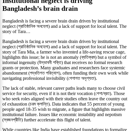
Institutional neglect is driving
Bangladesh’s brain drain
Bangladesh is facing a severe brain drain driven by institutional
neglect (প্রাতিষ্ঠানিক অবহেলা) and a lack of support for local talent. The
story of Tara…
Bangladesh is facing a severe brain drain driven by institutional
neglect (প্রাতিষ্ঠানিক অবহেলা) and a lack of support for local talent. The
story of Tara Mia, a farmer who invented a life-saving rescue cage,
highlights this issue; he is not an anomaly (ব্যতিক্রম) but a symbol of
informal ingenuity (উদ্ভাবনী শক্তি) that receives no formal research
grants or protection. Many graduates and researchers face systemic
abandonment (পদ্ধতিগত পরিত্যাগ), often funding their own work while
navigating professional invisibility (পেশাগত অদৃশ্যতা).
The lack of stable, relevant career paths leads many to choose civil
service for security, even if it is not their vocation (পেশা/ব্রত). Those
who seek roles aligned with their studies often leave the country out
of exhaustion (চরম ক্লান্তি). Data indicates that 55 percent of young
people aged 18-35 wish to migrate, a figure that highlights massive
institutional failure. Issues like economic instability and nepotism
(স্বজনপ্রীতি) further accelerate this flight of talent.
While countries like India have established foundations to formalize