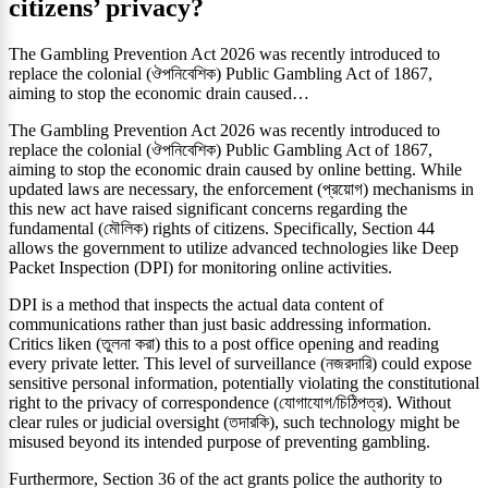
citizens’ privacy?
The Gambling Prevention Act 2026 was recently introduced to
replace the colonial (ঔপনিবেশিক) Public Gambling Act of 1867,
aiming to stop the economic drain caused…
The Gambling Prevention Act 2026 was recently introduced to
replace the colonial (ঔপনিবেশিক) Public Gambling Act of 1867,
aiming to stop the economic drain caused by online betting. While
updated laws are necessary, the enforcement (প্রয়োগ) mechanisms in
this new act have raised significant concerns regarding the
fundamental (মৌলিক) rights of citizens. Specifically, Section 44
allows the government to utilize advanced technologies like Deep
Packet Inspection (DPI) for monitoring online activities.
DPI is a method that inspects the actual data content of
communications rather than just basic addressing information.
Critics liken (তুলনা করা) this to a post office opening and reading
every private letter. This level of surveillance (নজরদারি) could expose
sensitive personal information, potentially violating the constitutional
right to the privacy of correspondence (যোগাযোগ/চিঠিপত্র). Without
clear rules or judicial oversight (তদারকি), such technology might be
misused beyond its intended purpose of preventing gambling.
Furthermore, Section 36 of the act grants police the authority to