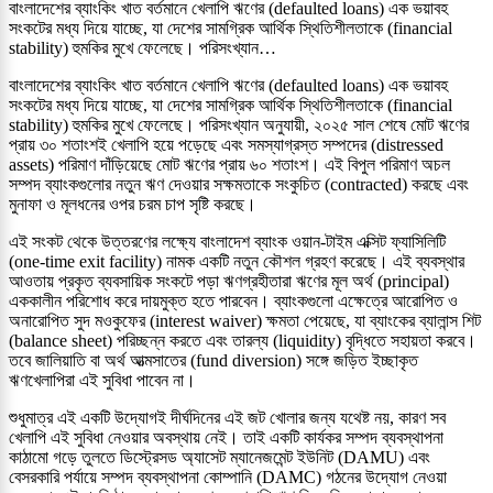
বাংলাদেশের ব্যাংকিং খাত বর্তমানে খেলাপি ঋণের (defaulted loans) এক ভয়াবহ
সংকটের মধ্য দিয়ে যাচ্ছে, যা দেশের সামগ্রিক আর্থিক স্থিতিশীলতাকে (financial
stability) হুমকির মুখে ফেলেছে। পরিসংখ্যান…
বাংলাদেশের ব্যাংকিং খাত বর্তমানে খেলাপি ঋণের (defaulted loans) এক ভয়াবহ
সংকটের মধ্য দিয়ে যাচ্ছে, যা দেশের সামগ্রিক আর্থিক স্থিতিশীলতাকে (financial
stability) হুমকির মুখে ফেলেছে। পরিসংখ্যান অনুযায়ী, ২০২৫ সাল শেষে মোট ঋণের
প্রায় ৩০ শতাংশই খেলাপি হয়ে পড়েছে এবং সমস্যাগ্রস্ত সম্পদের (distressed
assets) পরিমাণ দাঁড়িয়েছে মোট ঋণের প্রায় ৬০ শতাংশ। এই বিপুল পরিমাণ অচল
সম্পদ ব্যাংকগুলোর নতুন ঋণ দেওয়ার সক্ষমতাকে সংকুচিত (contracted) করছে এবং
মুনাফা ও মূলধনের ওপর চরম চাপ সৃষ্টি করছে।
এই সংকট থেকে উত্তরণের লক্ষ্যে বাংলাদেশ ব্যাংক ওয়ান-টাইম এক্সিট ফ্যাসিলিটি
(one-time exit facility) নামক একটি নতুন কৌশল গ্রহণ করেছে। এই ব্যবস্থার
আওতায় প্রকৃত ব্যবসায়িক সংকটে পড়া ঋণগ্রহীতারা ঋণের মূল অর্থ (principal)
এককালীন পরিশোধ করে দায়মুক্ত হতে পারবেন। ব্যাংকগুলো এক্ষেত্রে আরোপিত ও
অনারোপিত সুদ মওকুফের (interest waiver) ক্ষমতা পেয়েছে, যা ব্যাংকের ব্যালান্স শিট
(balance sheet) পরিচ্ছন্ন করতে এবং তারল্য (liquidity) বৃদ্ধিতে সহায়তা করবে।
তবে জালিয়াতি বা অর্থ আত্মসাতের (fund diversion) সঙ্গে জড়িত ইচ্ছাকৃত
ঋণখেলাপিরা এই সুবিধা পাবেন না।
শুধুমাত্র এই একটি উদ্যোগই দীর্ঘদিনের এই জট খোলার জন্য যথেষ্ট নয়, কারণ সব
খেলাপি এই সুবিধা নেওয়ার অবস্থায় নেই। তাই একটি কার্যকর সম্পদ ব্যবস্থাপনা
কাঠামো গড়ে তুলতে ডিস্ট্রেসড অ্যাসেট ম্যানেজমেন্ট ইউনিট (DAMU) এবং
বেসরকারি পর্যায়ে সম্পদ ব্যবস্থাপনা কোম্পানি (DAMC) গঠনের উদ্যোগ নেওয়া