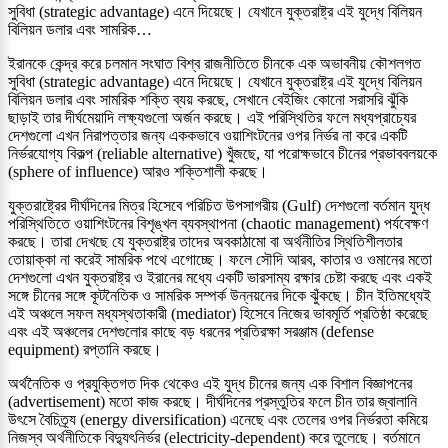
সুবিধা (strategic advantage) এনে দিয়েছে। যেখানে যুক্তরাষ্ট্র এই যুদ্ধে বিলিয়ন
বিলিয়ন ডলার এবং সামরিক…
ইরানকে কেন্দ্র করে চলমান সংঘাত বিশ্ব রাজনীতিতে চীনকে এক অভাবনীয় কৌশলগত
সুবিধা (strategic advantage) এনে দিয়েছে। যেখানে যুক্তরাষ্ট্র এই যুদ্ধে বিলিয়ন
বিলিয়ন ডলার এবং সামরিক শক্তি ব্যয় করছে, সেখানে বেইজিং কোনো সরাসরি ঝুঁকি
ছাড়াই তার দীর্ঘমেয়াদি লক্ষ্যগুলো অর্জন করছে। এই পরিস্থিতির ফলে মধ্যপ্রাচ্যের
দেশগুলো এখন নিরাপত্তার জন্য এককভাবে ওয়াশিংটনের ওপর নির্ভর না করে একটি
নির্ভরযোগ্য বিকল্প (reliable alternative) খুঁজছে, যা পরোক্ষভাবে চীনের প্রভাববলয়কে
(sphere of influence) আরও শক্তিশালী করছে।
যুক্তরাষ্ট্রের দীর্ঘদিনের মিত্র হিসেবে পরিচিত উপসাগরীয় (Gulf) দেশগুলো বর্তমান যুদ্ধ
পরিস্থিতিতে ওয়াশিংটনের বিশৃঙ্খল ব্যবস্থাপনা (chaotic management) পর্যবেক্ষণ
করছে। তারা দেখছে যে যুক্তরাষ্ট্র তাদের অবকাঠামো বা অর্থনীতির স্থিতিশীলতার
তোয়াক্কা না করেই সামরিক পথে এগোচ্ছে। ফলে সৌদি আরব, কাতার ও ওমানের মতো
দেশগুলো এখন যুক্তরাষ্ট্র ও ইরানের মধ্যে একটি ভারসাম্য রক্ষার চেষ্টা করছে এবং একই
সঙ্গে চীনের সঙ্গে কূটনৈতিক ও সামরিক সম্পর্ক উন্নয়নের দিকে ঝুঁকছে। চীন ইতিমধ্যেই
এই অঞ্চলে সফল মধ্যস্থতাকারী (mediator) হিসেবে নিজের ভাবমূর্তি প্রতিষ্ঠা করেছে
এবং এই অঞ্চলের দেশগুলোর কাছে বড় ধরনের প্রতিরক্ষা সরঞ্জাম (defense
equipment) রপ্তানি করছে।
অর্থনৈতিক ও প্রযুক্তিগত দিক থেকেও এই যুদ্ধ চীনের জন্য এক বিশাল বিজ্ঞাপনের
(advertisement) মতো কাজ করছে। দীর্ঘদিনের প্রস্তুতির ফলে চীন তার জ্বালানি
উৎসে বৈচিত্র্য (energy diversification) এনেছে এবং তেলের ওপর নির্ভরতা কমিয়ে
নিজস্ব অর্থনীতিকে বিদ্যুৎনির্ভর (electricity-dependent) করে তুলেছে। বর্তমানে