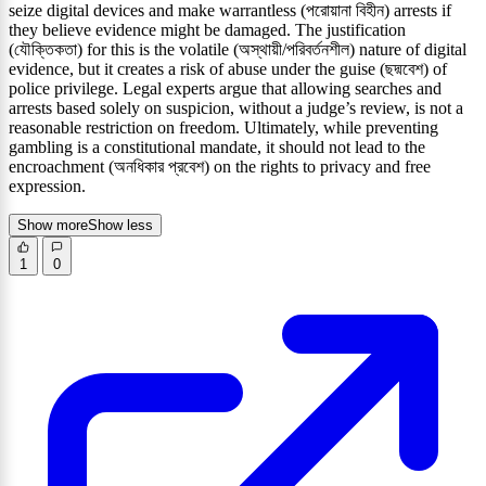
seize digital devices and make warrantless (পরোয়ানা বিহীন) arrests if
they believe evidence might be damaged. The justification
(যৌক্তিকতা) for this is the volatile (অস্থায়ী/পরিবর্তনশীল) nature of digital
evidence, but it creates a risk of abuse under the guise (ছদ্মবেশ) of
police privilege. Legal experts argue that allowing searches and
arrests based solely on suspicion, without a judge’s review, is not a
reasonable restriction on freedom. Ultimately, while preventing
gambling is a constitutional mandate, it should not lead to the
encroachment (অনধিকার প্রবেশ) on the rights to privacy and free
expression.
Show more
Show less
1
0