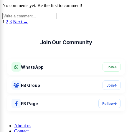
No comments yet. Be the first to comment!
1
2
3
Next →
Join Our Community
Job alerts, deadline reminders, and career tips.
WhatsApp
Join
FB Group
Join
FB Page
Follow
About us
Contact