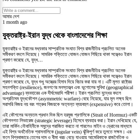
আমার দেশ
1 month ago
যুক্তরাষ্ট্র-ইরান যুদ্ধ থেকে বাংলাদেশের শিক্ষা
যুক্তরাষ্ট্র ও ইরানের মধ্যকার সাম্প্রতিক সংঘাত বিশ্ব রাজনীতির প্রচলিত অনেক
সমীকরণ বদলে দিয়েছে। সামরিক শক্তিতে যোজন যোজন পিছিয়ে থাকা সত্ত্বেও ইরান
প্রমাণ করেছে যে, যুদ্ধ…
যুক্তরাষ্ট্র ও ইরানের মধ্যকার সাম্প্রতিক সংঘাত বিশ্ব রাজনীতির প্রচলিত অনেক
সমীকরণ বদলে দিয়েছে। সামরিক শক্তিতে যোজন যোজন পিছিয়ে থাকা সত্ত্বেও ইরান
প্রমাণ করেছে যে, যুদ্ধ শুধু অস্ত্রের হিসাব দিয়ে বিচার করা যায় না। এটি মূলত রাষ্ট্রের
সহনশক্তি (resilience), জনগণের মনস্তত্ত্ব এবং ভূগোলের সুবিধা (geographical
advantage) ব্যবহারের এক দীর্ঘমেয়াদি পরীক্ষা। ইরান প্রচলিত যুদ্ধের বদলে
অপ্রতিসম যুদ্ধকৌশল (asymmetric warfare) বেছে নিয়েছে, যার মূল লক্ষ্য ছিল
সরাসরি বিজয় নয় বরং শত্রুর বিজয়কে অত্যন্ত ব্যয়বহুল (expensive) করে তোলা।
এই কৌশলের অন্যতম প্রধান দিক ছিল হরমুজ প্রণালিকে (Strait of Hormuz) একটি
কৌশলগত লিভারেজ (strategic leverage) হিসেবে ব্যবহার করা। ইরান দেখিয়েছে যে,
তারা মার্কিন নৌবাহিনীকে সমুদ্রে পরাজিত করতে না পারলেও মাইন ও ড্রোনের মাধ্যমে
এই বিশ্ব অর্থনৈতিক শ্বাসনালিকে (jugular vein) ঝুঁকিপূর্ণ করে তুলতে সক্ষম। এর
ফলে বিশ্ববাজারে তেলের দাম ও বীমা খরচ বেড়ে যাওয়ায় আমেরিকাকে রাজনৈতিক ও