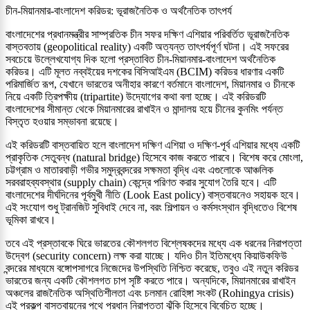
চীন-মিয়ানমার-বাংলাদেশ করিডর: ভূরাজনৈতিক ও অর্থনৈতিক তাৎপর্য
বাংলাদেশের প্রধানমন্ত্রীর সাম্প্রতিক চীন সফর দক্ষিণ এশিয়ার পরিবর্তিত ভূরাজনৈতিক
বাস্তবতায় (geopolitical reality) একটি অত্যন্ত তাৎপর্যপূর্ণ ঘটনা। এই সফরের
সবচেয়ে উল্লেখযোগ্য দিক হলো প্রস্তাবিত চীন-মিয়ানমার-বাংলাদেশ অর্থনৈতিক
করিডর। এটি মূলত নব্বইয়ের দশকের বিসিআইএম (BCIM) করিডর ধারণার একটি
পরিমার্জিত রূপ, যেখানে ভারতের অনীহার কারণে বর্তমানে বাংলাদেশ, মিয়ানমার ও চীনকে
নিয়ে একটি ত্রিপক্ষীয় (tripartite) উদ্যোগের কথা বলা হচ্ছে। এই করিডরটি
বাংলাদেশের সীমান্ত থেকে মিয়ানমারের রাখাইন ও মান্দালয় হয়ে চীনের কুনমিং পর্যন্ত
বিস্তৃত হওয়ার সম্ভাবনা রয়েছে।
এই করিডরটি বাস্তবায়িত হলে বাংলাদেশ দক্ষিণ এশিয়া ও দক্ষিণ-পূর্ব এশিয়ার মধ্যে একটি
প্রাকৃতিক সেতুবন্ধ (natural bridge) হিসেবে কাজ করতে পারবে। বিশেষ করে মোংলা,
চট্টগ্রাম ও মাতারবাড়ী গভীর সমুদ্রবন্দরের সক্ষমতা বৃদ্ধি এবং এগুলোকে আঞ্চলিক
সরবরাহব্যবস্থার (supply chain) কেন্দ্রে পরিণত করার সুযোগ তৈরি হবে। এটি
বাংলাদেশের দীর্ঘদিনের পূর্বমুখী নীতি (Look East policy) বাস্তবায়নেও সহায়ক হবে।
এই সংযোগ শুধু ট্রানজিট সুবিধাই দেবে না, বরং শিল্পায়ন ও কর্মসংস্থান বৃদ্ধিতেও বিশেষ
ভূমিকা রাখবে।
তবে এই প্রস্তাবকে ঘিরে ভারতের কৌশলগত বিশ্লেষকদের মধ্যে এক ধরনের নিরাপত্তা
উদ্বেগ (security concern) লক্ষ করা যাচ্ছে। যদিও চীন ইতিমধ্যে কিয়াউকফিউ
বন্দরের মাধ্যমে বঙ্গোপসাগরে নিজেদের উপস্থিতি নিশ্চিত করেছে, তবুও এই নতুন করিডর
ভারতের জন্য একটি কৌশলগত চাপ সৃষ্টি করতে পারে। অন্যদিকে, মিয়ানমারের রাখাইন
অঞ্চলের রাজনৈতিক অস্থিতিশীলতা এবং চলমান রোহিঙ্গা সংকট (Rohingya crisis)
এই প্রকল্প বাস্তবায়নের পথে প্রধান নিরাপত্তা ঝুঁকি হিসেবে বিবেচিত হচ্ছে।