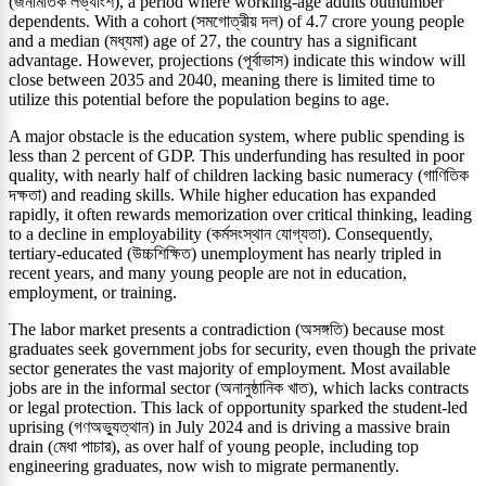
(জনমিতিক লভ্যাংশ), a period where working-age adults outnumber
dependents. With a cohort (সমগোত্রীয় দল) of 4.7 crore young people
and a median (মধ্যমা) age of 27, the country has a significant
advantage. However, projections (পূর্বাভাস) indicate this window will
close between 2035 and 2040, meaning there is limited time to
utilize this potential before the population begins to age.
A major obstacle is the education system, where public spending is
less than 2 percent of GDP. This underfunding has resulted in poor
quality, with nearly half of children lacking basic numeracy (গাণিতিক
দক্ষতা) and reading skills. While higher education has expanded
rapidly, it often rewards memorization over critical thinking, leading
to a decline in employability (কর্মসংস্থান যোগ্যতা). Consequently,
tertiary-educated (উচ্চশিক্ষিত) unemployment has nearly tripled in
recent years, and many young people are not in education,
employment, or training.
The labor market presents a contradiction (অসঙ্গতি) because most
graduates seek government jobs for security, even though the private
sector generates the vast majority of employment. Most available
jobs are in the informal sector (অনানুষ্ঠানিক খাত), which lacks contracts
or legal protection. This lack of opportunity sparked the student-led
uprising (গণঅভ্যুত্থান) in July 2024 and is driving a massive brain
drain (মেধা পাচার), as over half of young people, including top
engineering graduates, now wish to migrate permanently.