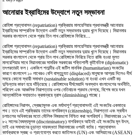
আনোয়ার ইব্রাহিমের উদ্যোগে নতুন সম্ভাবনা
রোহিঙ্গা প্রত্যাবাসন (repatriation) প্রক্রিয়ায় মালয়েশিয়ার প্রধানমন্ত্রী আনোয়ার
ইব্রাহিমের সাম্প্রতিক উদ্যোগ একটি নতুন সম্ভাবনার দুয়ার খুলে দিয়েছে। মিয়ানমার
সরকার বাংলাদেশ থেকে প্রায় তিন লাখ রোহিঙ্গাকে ফিরিয়ে…
রোহিঙ্গা প্রত্যাবাসন (repatriation) প্রক্রিয়ায় মালয়েশিয়ার প্রধানমন্ত্রী আনোয়ার
ইব্রাহিমের সাম্প্রতিক উদ্যোগ একটি নতুন সম্ভাবনার দুয়ার খুলে দিয়েছে। মিয়ানমার
সরকার বাংলাদেশ থেকে প্রায় তিন লাখ রোহিঙ্গাকে ফিরিয়ে নিতে রাজি হওয়া মূলত
মালয়েশিয়ার সাথে মিয়ানমারের সামরিক সরকারের শক্তিশালী কূটনৈতিক (diplomatic)
তৎপরতারই ফল। একবিংশ শতাব্দীর এই জটিল মানবিক (humanitarian) সংকটের
কারণে বাংলাদেশ ১০ লাখেরও বেশি বাস্তুচ্যুত (displaced) মানুষকে আশ্রয় দিলেও দীর্ঘ
সময়ে কোনো স্থায়ী সমাধান (sustainable solution) না হওয়া এখন একটি বড়
দুশ্চিন্তার কারণ হয়ে দাঁড়িয়েছে। রোহিঙ্গাদের দীর্ঘমেয়াদি অবস্থান বাংলাদেশের অর্থনীতি,
পরিবেশ এবং আঞ্চলিক নিরাপত্তার ওপর নেতিবাচক প্রভাব ফেলছে, বিশেষ করে যখন
আন্তর্জাতিক সহায়তাও ক্রমান্বয়ে হ্রাস (diminishing) পাচ্ছে।
রোহিঙ্গাদের নিরাপদ, স্বেচ্ছামূলক এবং মর্যাদাপূর্ণ প্রত্যাবাসনই এই সংকটের একমাত্র
পথ। তবে এই প্রক্রিয়ায় তাদের নাগরিকত্ব (citizenship), নিরাপত্তা এবং স্বাধীন
চলাচলের অধিকারের মতো মৌলিক বিষয়গুলো নিশ্চিত করা অপরিহার্য। মিয়ানমারের ১৯’শ
৮২ সালের বৈষম্যমূলক (discriminatory) নাগরিকত্ব আইনই এই সংকটের মূল উৎস,
তাই এর সমাধানের চূড়ান্ত দায়বদ্ধতা মিয়ানমারের ওপরই বর্তায়। প্রত্যাবাসন
কার্যক্রমকে স্বচ্ছ ও গ্রহণযোগ্য করতে জাতিসংঘ (UN) এবং আসিয়ানের (ASEAN)