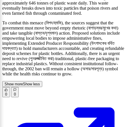
approximately 646 tonnes of plastic waste daily. This waste
eventually breaks down into toxic particles that poison rivers and
even farmed fish through contaminated feed.
To combat this menace (বিপদ/হুমকি), the sources suggest that the
government must move beyond empty rhetoric (বাগাড়ম্বর/মুখের কথা)
and take tangible (বাস্তব/দৃশ্যমান) action. Proposed solutions include
empowering local bodies to impose administrative fines,
implementing Extended Producer Responsibility (উৎপাদকের বর্ধিত
দায়বদ্ধতা) to hold manufacturers accountable, and creating refundable
deposit schemes for plastic bottles. Additionally, there is an urgent
need to revive (পুনরুজ্জীবিত করা) traditional, plastic-free packaging to
replace industrial plastics. Without consistent institutional follow-
through, the 2002 ban will remain a hollow (অসার/সারশূন্য) symbol
while the health risks continue to grow.
Show more
Show less
0
0