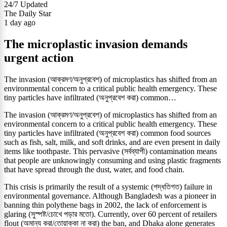
24/7
Updated
The Daily Star
1 day ago
The microplastic invasion demands
urgent action
The invasion (আক্রমণ/অনুপ্রবেশ) of microplastics has shifted from an
environmental concern to a critical public health emergency. These
tiny particles have infiltrated (অনুপ্রবেশ করা) common…
The invasion (আক্রমণ/অনুপ্রবেশ) of microplastics has shifted from an
environmental concern to a critical public health emergency. These
tiny particles have infiltrated (অনুপ্রবেশ করা) common food sources
such as fish, salt, milk, and soft drinks, and are even present in daily
items like toothpaste. This pervasive (সর্বব্যাপী) contamination means
that people are unknowingly consuming and using plastic fragments
that have spread through the dust, water, and food chain.
This crisis is primarily the result of a systemic (পদ্ধতিগত) failure in
environmental governance. Although Bangladesh was a pioneer in
banning thin polythene bags in 2002, the lack of enforcement is
glaring (সুস্পষ্ট/চোখে পড়ার মতো). Currently, over 60 percent of retailers
flout (অমান্য করা/তোয়াক্কা না করা) the ban, and Dhaka alone generates