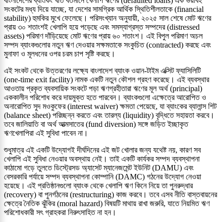
বাংলাদেশের ব্যাংকিং খাত বর্তমানে খেলাপি ঋণের (defaulted loans) এক ভয়াবহ
সংকটের মধ্য দিয়ে যাচ্ছে, যা দেশের সামগ্রিক আর্থিক স্থিতিশীলতাকে (financial
stability) হুমকির মুখে ফেলেছে। পরিসংখ্যান অনুযায়ী, ২০২৫ সাল শেষে মোট ঋণের
প্রায় ৩০ শতাংশই খেলাপি হয়ে পড়েছে এবং সমস্যাগ্রস্ত সম্পদের (distressed
assets) পরিমাণ দাঁড়িয়েছে মোট ঋণের প্রায় ৬০ শতাংশ। এই বিপুল পরিমাণ অচল
সম্পদ ব্যাংকগুলোর নতুন ঋণ দেওয়ার সক্ষমতাকে সংকুচিত (contracted) করছে এবং
মুনাফা ও মূলধনের ওপর চরম চাপ সৃষ্টি করছে।
এই সংকট থেকে উত্তরণের লক্ষ্যে বাংলাদেশ ব্যাংক ওয়ান-টাইম এক্সিট ফ্যাসিলিটি
(one-time exit facility) নামক একটি নতুন কৌশল গ্রহণ করেছে। এই ব্যবস্থার
আওতায় প্রকৃত ব্যবসায়িক সংকটে পড়া ঋণগ্রহীতারা ঋণের মূল অর্থ (principal)
এককালীন পরিশোধ করে দায়মুক্ত হতে পারবেন। ব্যাংকগুলো এক্ষেত্রে আরোপিত ও
অনারোপিত সুদ মওকুফের (interest waiver) ক্ষমতা পেয়েছে, যা ব্যাংকের ব্যালান্স শিট
(balance sheet) পরিচ্ছন্ন করতে এবং তারল্য (liquidity) বৃদ্ধিতে সহায়তা করবে।
তবে জালিয়াতি বা অর্থ আত্মসাতের (fund diversion) সঙ্গে জড়িত ইচ্ছাকৃত
ঋণখেলাপিরা এই সুবিধা পাবেন না।
শুধুমাত্র এই একটি উদ্যোগই দীর্ঘদিনের এই জট খোলার জন্য যথেষ্ট নয়, কারণ সব
খেলাপি এই সুবিধা নেওয়ার অবস্থায় নেই। তাই একটি কার্যকর সম্পদ ব্যবস্থাপনা
কাঠামো গড়ে তুলতে ডিস্ট্রেসড অ্যাসেট ম্যানেজমেন্ট ইউনিট (DAMU) এবং
বেসরকারি পর্যায়ে সম্পদ ব্যবস্থাপনা কোম্পানি (DAMC) গঠনের উদ্যোগ নেওয়া
হয়েছে। এই প্রতিষ্ঠানগুলো ব্যাংক থেকে খেলাপি ঋণ কিনে নিয়ে তা পুনরুদ্ধার
(recovery) বা পুনর্গঠনের (restructuring) কাজ করবে। তবে এসব নীতি বাস্তবায়নের
ক্ষেত্রে নৈতিক ঝুঁকির (moral hazard) বিষয়টি মাথায় রাখা জরুরি, যাতে নিয়মিত ঋণ
পরিশোধকারী সৎ গ্রাহকরা নিরুৎসাহিত না হন।