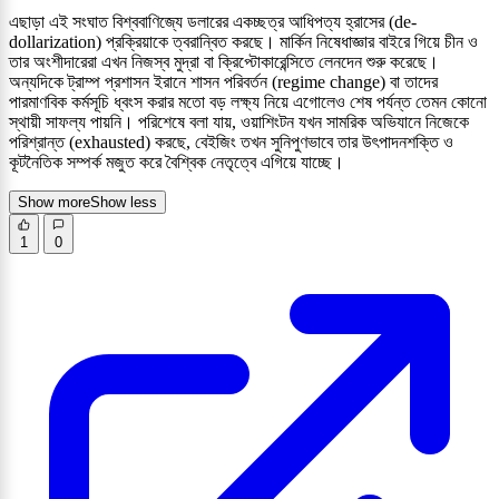
এছাড়া এই সংঘাত বিশ্ববাণিজ্যে ডলারের একচ্ছত্র আধিপত্য হ্রাসের (de-
dollarization) প্রক্রিয়াকে ত্বরান্বিত করছে। মার্কিন নিষেধাজ্ঞার বাইরে গিয়ে চীন ও
তার অংশীদারেরা এখন নিজস্ব মুদ্রা বা ক্রিপ্টোকারেন্সিতে লেনদেন শুরু করেছে।
অন্যদিকে ট্রাম্প প্রশাসন ইরানে শাসন পরিবর্তন (regime change) বা তাদের
পারমাণবিক কর্মসূচি ধ্বংস করার মতো বড় লক্ষ্য নিয়ে এগোলেও শেষ পর্যন্ত তেমন কোনো
স্থায়ী সাফল্য পায়নি। পরিশেষে বলা যায়, ওয়াশিংটন যখন সামরিক অভিযানে নিজেকে
পরিশ্রান্ত (exhausted) করছে, বেইজিং তখন সুনিপুণভাবে তার উৎপাদনশক্তি ও
কূটনৈতিক সম্পর্ক মজুত করে বৈশ্বিক নেতৃত্বে এগিয়ে যাচ্ছে।
Show more
Show less
1
0