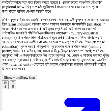
অর্থনৈতিকভাবে নতুন করে হিসাব করতে হয়েছে। এছাড়া তাদের আঞ্চলিক নেটওয়ার্ক
(regional network) বা প্রক্সি ফ্রন্টগুলো ইরানের ওপর আক্রমণ হলে তা পুরো
মধ্যপ্রাচ্যে ছড়িয়ে দেওয়ার সামর্থ্য রাখে।
মার্কিন যুক্তরাষ্ট্রের অভ্যন্তরীণ ক্ষেত্রে দেখা গেছে যে, এই যুদ্ধের ফলে তাদের সমরাস্ত্র
শিল্প (arms industry) লাভবান হলেও সাধারণ জনগণকে মুদ্রাস্ফীতি (inflation) ও
করের বোঝা বহন করতে হয়েছে। এটি মূলত প্রেসিডেন্ট আইজেনহাওয়ারের সেই
ঐতিহাসিক সতর্কবাণী ‘মিলিটারি-ইন্ডাস্ট্রিয়াল কমপ্লেক্স’ (military-industrial
complex) বা সামরিক-শিল্প আঁতাতের বাস্তব রূপ। ইরানের এই টিকে থাকার লড়াই
বাংলাদেশের মতো উন্নয়নশীল রাষ্ট্রগুলোর জন্য গুরুত্বপূর্ণ প্রতিরক্ষা শিক্ষা (defense
education) প্রদান করে। শক্তিশালী প্রতিবেশীর সঙ্গে সামরিক সমতা (military
parity) অর্জন করা কঠিন হলেও, সস্তা ও বিকেন্দ্রীভূত (decentralized) প্রতিরক্ষা
প্রযুক্তি, নদী ও উপকূলভিত্তিক নিরাপত্তা ব্যবস্থা এবং ড্রোন ও সাইবার সক্ষমতা বৃদ্ধি
করা একান্ত প্রয়োজন। পরিশেষে, জাতীয় সার্বভৌমত্বের প্রশ্নে ন্যূনতম অভ্যন্তরীণ
ঐক্য (internal unity) যেকোনো বহিঃশত্রুর মোকাবিলায় সবচেয়ে শক্তিশালী প্রাচীর
হিসেবে কাজ করে।
Show more
Show less
2
0