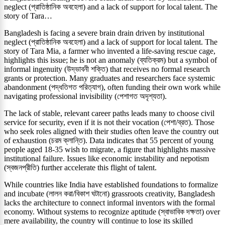
neglect (প্রাতিষ্ঠানিক অবহেলা) and a lack of support for local talent. The
story of Tara…
Bangladesh is facing a severe brain drain driven by institutional
neglect (প্রাতিষ্ঠানিক অবহেলা) and a lack of support for local talent. The
story of Tara Mia, a farmer who invented a life-saving rescue cage,
highlights this issue; he is not an anomaly (ব্যতিক্রম) but a symbol of
informal ingenuity (উদ্ভাবনী শক্তি) that receives no formal research
grants or protection. Many graduates and researchers face systemic
abandonment (পদ্ধতিগত পরিত্যাগ), often funding their own work while
navigating professional invisibility (পেশাগত অদৃশ্যতা).
The lack of stable, relevant career paths leads many to choose civil
service for security, even if it is not their vocation (পেশা/ব্রত). Those
who seek roles aligned with their studies often leave the country out
of exhaustion (চরম ক্লান্তি). Data indicates that 55 percent of young
people aged 18-35 wish to migrate, a figure that highlights massive
institutional failure. Issues like economic instability and nepotism
(স্বজনপ্রীতি) further accelerate this flight of talent.
While countries like India have established foundations to formalize
and incubate (লালন করা/বিকাশ ঘটানো) grassroots creativity, Bangladesh
lacks the architecture to connect informal inventors with the formal
economy. Without systems to recognize aptitude (স্বাভাবিক দক্ষতা) over
mere availability, the country will continue to lose its skilled