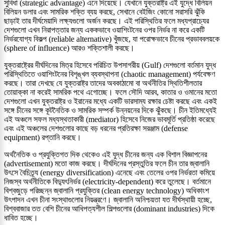
সুবিধা (strategic advantage) এনে দিয়েছে। যেখানে যুক্তরাষ্ট্র এই যুদ্ধে বিলিয়ন
বিলিয়ন ডলার এবং সামরিক শক্তি ব্যয় করছে, সেখানে বেইজিং কোনো সরাসরি ঝুঁকি
ছাড়াই তার দীর্ঘমেয়াদি লক্ষ্যগুলো অর্জন করছে। এই পরিস্থিতির ফলে মধ্যপ্রাচ্যের
দেশগুলো এখন নিরাপত্তার জন্য এককভাবে ওয়াশিংটনের ওপর নির্ভর না করে একটি
নির্ভরযোগ্য বিকল্প (reliable alternative) খুঁজছে, যা পরোক্ষভাবে চীনের প্রভাববলয়কে
(sphere of influence) আরও শক্তিশালী করছে।
যুক্তরাষ্ট্রের দীর্ঘদিনের মিত্র হিসেবে পরিচিত উপসাগরীয় (Gulf) দেশগুলো বর্তমান যুদ্ধ
পরিস্থিতিতে ওয়াশিংটনের বিশৃঙ্খল ব্যবস্থাপনা (chaotic management) পর্যবেক্ষণ
করছে। তারা দেখছে যে যুক্তরাষ্ট্র তাদের অবকাঠামো বা অর্থনীতির স্থিতিশীলতার
তোয়াক্কা না করেই সামরিক পথে এগোচ্ছে। ফলে সৌদি আরব, কাতার ও ওমানের মতো
দেশগুলো এখন যুক্তরাষ্ট্র ও ইরানের মধ্যে একটি ভারসাম্য রক্ষার চেষ্টা করছে এবং একই
সঙ্গে চীনের সঙ্গে কূটনৈতিক ও সামরিক সম্পর্ক উন্নয়নের দিকে ঝুঁকছে। চীন ইতিমধ্যেই
এই অঞ্চলে সফল মধ্যস্থতাকারী (mediator) হিসেবে নিজের ভাবমূর্তি প্রতিষ্ঠা করেছে
এবং এই অঞ্চলের দেশগুলোর কাছে বড় ধরনের প্রতিরক্ষা সরঞ্জাম (defense
equipment) রপ্তানি করছে।
অর্থনৈতিক ও প্রযুক্তিগত দিক থেকেও এই যুদ্ধ চীনের জন্য এক বিশাল বিজ্ঞাপনের
(advertisement) মতো কাজ করছে। দীর্ঘদিনের প্রস্তুতির ফলে চীন তার জ্বালানি
উৎসে বৈচিত্র্য (energy diversification) এনেছে এবং তেলের ওপর নির্ভরতা কমিয়ে
নিজস্ব অর্থনীতিকে বিদ্যুৎনির্ভর (electricity-dependent) করে তুলেছে। বর্তমানে
বিশ্বজুড়ে পরিচ্ছন্ন জ্বালানি প্রযুক্তির (clean energy technology) অধিকাংশ
উৎপাদন এখন চীনা সংস্থাগুলোর নিয়ন্ত্রণে। জ্বালানি অনিশ্চয়তা যত দীর্ঘস্থায়ী হচ্ছে,
বিশ্ববাজার তত বেশি চীনের আধিপত্যশীল শিল্পগুলোর (dominant industries) দিকে
ধাবিত হচ্ছে।