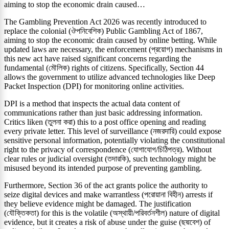
aiming to stop the economic drain caused…
The Gambling Prevention Act 2026 was recently introduced to
replace the colonial (ঔপনিবেশিক) Public Gambling Act of 1867,
aiming to stop the economic drain caused by online betting. While
updated laws are necessary, the enforcement (প্রয়োগ) mechanisms in
this new act have raised significant concerns regarding the
fundamental (মৌলিক) rights of citizens. Specifically, Section 44
allows the government to utilize advanced technologies like Deep
Packet Inspection (DPI) for monitoring online activities.
DPI is a method that inspects the actual data content of
communications rather than just basic addressing information.
Critics liken (তুলনা করা) this to a post office opening and reading
every private letter. This level of surveillance (নজরদারি) could expose
sensitive personal information, potentially violating the constitutional
right to the privacy of correspondence (যোগাযোগ/চিঠিপত্র). Without
clear rules or judicial oversight (তদারকি), such technology might be
misused beyond its intended purpose of preventing gambling.
Furthermore, Section 36 of the act grants police the authority to
seize digital devices and make warrantless (পরোয়ানা বিহীন) arrests if
they believe evidence might be damaged. The justification
(যৌক্তিকতা) for this is the volatile (অস্থায়ী/পরিবর্তনশীল) nature of digital
evidence, but it creates a risk of abuse under the guise (ছদ্মবেশ) of