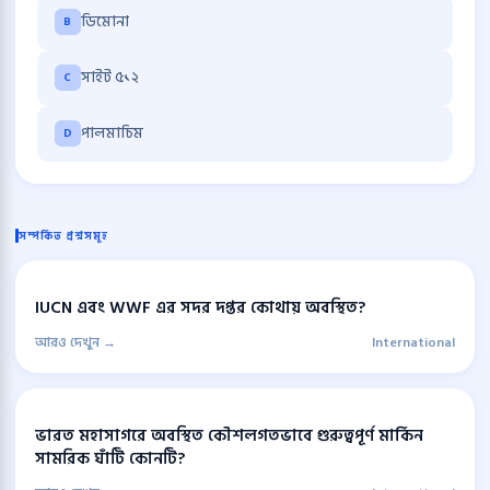
ডিমোনা
B
সাইট ৫১২
C
পালমাচিম
D
সম্পর্কিত প্রশ্নসমূহ
IUCN এবং WWF এর সদর দপ্তর কোথায় অবস্থিত?
আরও দেখুন →
International
ভারত মহাসাগরে অবস্থিত কৌশলগতভাবে গুরুত্বপূর্ণ মার্কিন
সামরিক ঘাঁটি কোনটি?