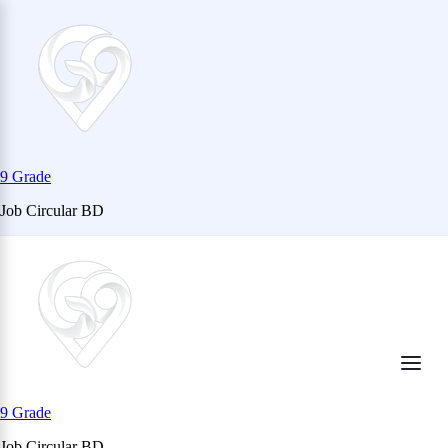
9 Grade
Job Circular BD
Skip
to
content
(Press
Enter)
9 Grade
Job Circular BD