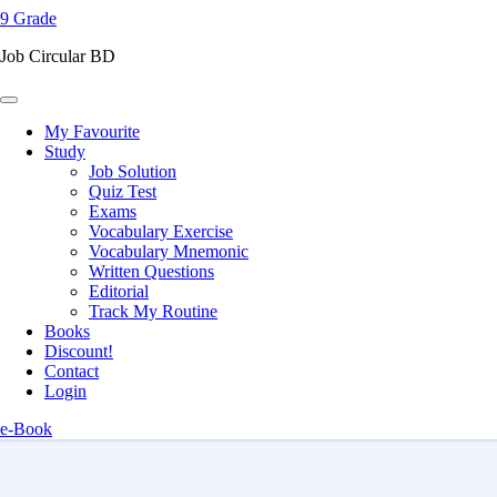
9 Grade
content
(Press
Job Circular BD
Enter)
My Favourite
Study
Job Solution
Quiz Test
Exams
Vocabulary Exercise
Vocabulary Mnemonic
Written Questions
Editorial
Track My Routine
Books
Discount!
Contact
Login
e-Book