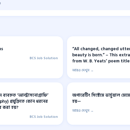
e
ns
“All changed, changed utterl
beauty is born.” – This extra
BCS Job Solution
from W. B. Yeats’ poem titl
আরও দেখুন →
ে ব্যবহৃত ‘আল্ট্রাসনোগ্রাফি’
অপারেটিং সিস্টেমে ভার্চুয়াল মে
hy) প্রযুক্তিতে কোন ধরনের
হয়—
ার করা হয়?
আরও দেখুন →
BCS Job Solution