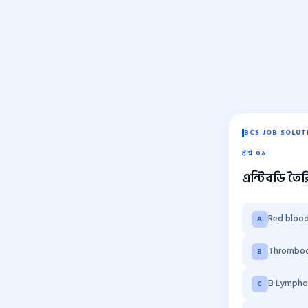
BCS JOB SOLUT
প্রশ্ন ০১
এন্টিবডি তৈ
Red blood
A
Thromboc
B
B Lympho
C