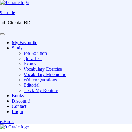
9 Grade
Job Circular BD
My Favourite
Study
Job Solution
Quiz Test
Exams
Vocabulary Exercise
Vocabulary Mnemonic
Written Questions
Editorial
Track My Routine
Books
Discount!
Contact
Login
e-Book
Skip
to