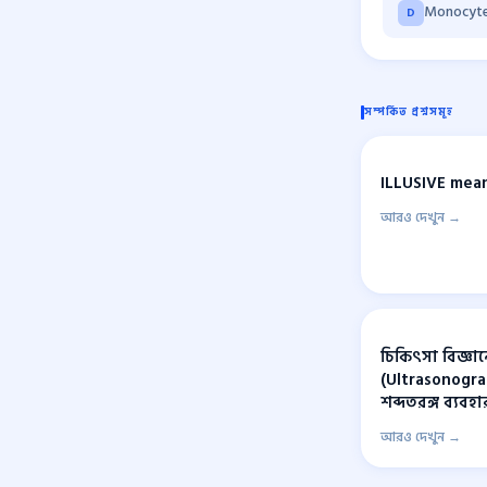
Monocyt
D
সম্পর্কিত প্রশ্নসমূহ
ILLUSIVE mea
আরও দেখুন →
চিকিৎসা বিজ্ঞান
(Ultrasonograp
শব্দতরঙ্গ ব্যবহ
আরও দেখুন →