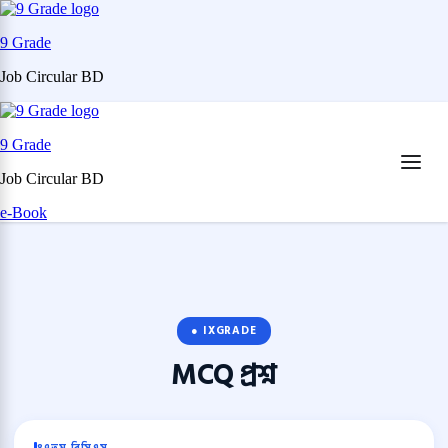
9 Grade
Job Circular BD
Skip
to
9 Grade
content
(Press
Job Circular BD
Enter)
e-Book
● IXGRADE
MCQ
প্রশ্ন