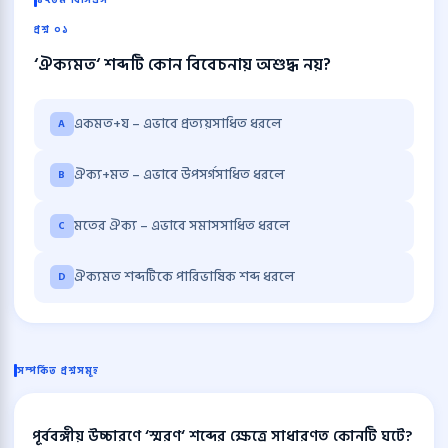
৪৭তম বিসিএস
প্রশ্ন ০১
‘ঐক্যমত‘ শব্দটি কোন বিবেচনায় অশুদ্ধ নয়?
একমত+য – এভাবে প্রত্যয়সাধিত ধরলে
A
ঐক্য+মত – এভাবে উপসর্গসাধিত ধরলে
B
মতের ঐক্য – এভাবে সমাসসাধিত ধরলে
C
ঐক্যমত শব্দটিকে পারিভাষিক শব্দ ধরলে
D
সম্পর্কিত প্রশ্নসমূহ
পূর্ববঙ্গীয় উচ্চারণে ‘স্মরণ‘ শব্দের ক্ষেত্রে সাধারণত কোনটি ঘটে?