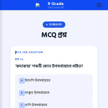
Skip
9 Grade
Job Circular BD
to
content
(Press
● IXGRADE
Enter)
MCQ
প্রশ্ন
BCS JOB SOLUTION
প্রশ্ন ০১
‘কদাকার’ শব্দটি কোন উপসর্গযোগে গঠিত?
বিদেশি উপসর্গযোগে
A
সংস্কৃত উপসর্গযোগে
B
দেশি উপসর্গযোগে
C