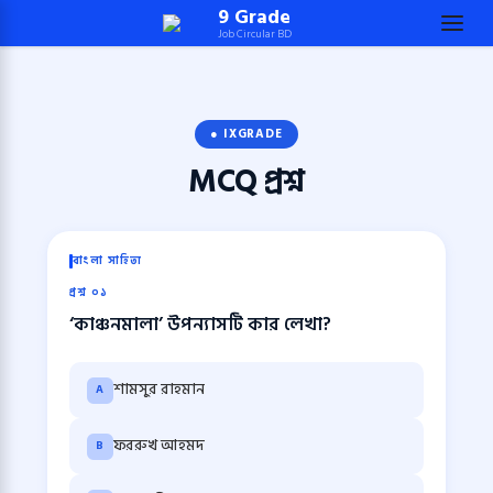
Skip
9 Grade
Job Circular BD
to
content
(Press
Enter)
● IXGRADE
MCQ
প্রশ্ন
বাংলা সাহিত্য
প্রশ্ন ০১
‘কাঞ্চনমালা’ উপন্যাসটি কার লেখা?
শামসুর রাহমান
A
ফররুখ আহমদ
B