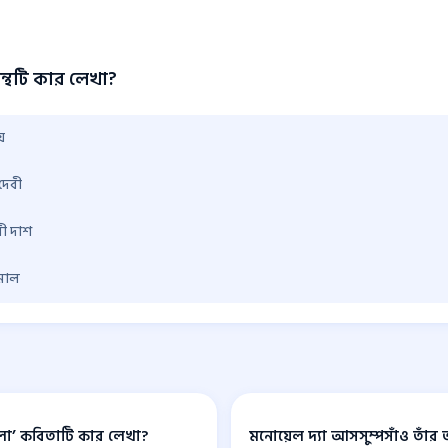
গ্রন্থটি কার লেখা?
য়
 দেবী
রী দাশ
মাল
ংলা’ কবিতাটি কার লেখা?
মনোয়েল দ্যা আসসুম্পসাঁও তাঁর