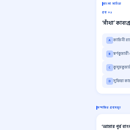
বাংলা সাহিত্য
প্রশ্ন ০১
‘গাঁথা’ কাব্য
কামিনী রা
A
স্বর্ণকুমারী
B
কুসুমকুমা
C
সুফিয়া কা
D
সম্পর্কিত প্রশ্নসমূহ
‘আমার পূর্ব বা