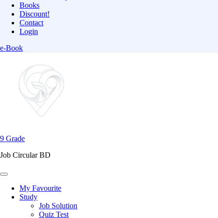
Books
Discount!
Contact
Login
e-Book
Skip
to
content
(Press
Enter)
9 Grade
Job Circular BD
My Favourite
Study
Job Solution
Quiz Test