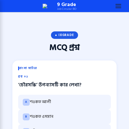
Skip
9 Grade
Job Circular BD
to
content
(Press
Enter)
● IXGRADE
MCQ
প্রশ্ন
বাংলা সাহিত্য
প্রশ্ন ০১
‘চৌরসন্ধি’ উপন্যাসটি কার লেখা?
শওকত আলী
A
শওকত ওসমান
B