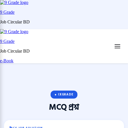
9 Grade
Job Circular BD
Skip
to
9 Grade
content
(Press
Job Circular BD
Enter)
e-Book
● IXGRADE
MCQ
প্রশ্ন