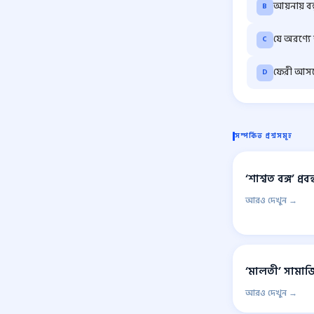
আয়নায় বন্
B
যে অরণ্য
C
ফেরী আস
D
সম্পর্কিত প্রশ্নসমূহ
‘শাশ্বত বঙ্গ’ প
আরও দেখুন →
‘মালতী’ সামাজ
আরও দেখুন →