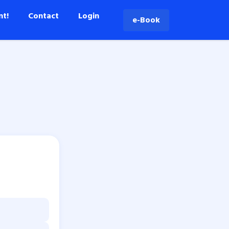
nt!
Contact
Login
e-Book