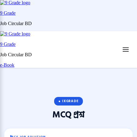
9 Grade
Job Circular BD
Skip
to
9 Grade
content
(Press
Job Circular BD
Enter)
e-Book
● IXGRADE
MCQ
প্রশ্ন