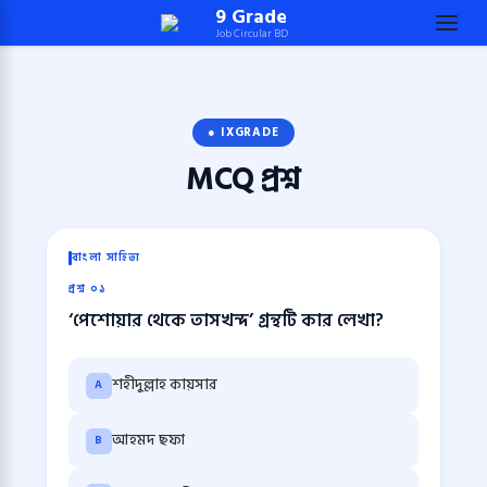
Skip
9 Grade
Job Circular BD
to
content
(Press
Enter)
● IXGRADE
MCQ
প্রশ্ন
বাংলা সাহিত্য
প্রশ্ন ০১
‘পেশোয়ার থেকে তাসখন্দ’ গ্রন্থটি কার লেখা?
শহীদুল্লাহ কায়সার
A
আহমদ ছফা
B