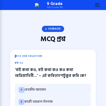
Skip
9 Grade
Job Circular BD
to
content
(Press
Enter)
● IXGRADE
MCQ
প্রশ্ন
BCS JOB SOLUTION
প্রশ্ন ০১
‘বউ কথা কও, বউ কথা কও কও কথা
অভিমানিনী…’ – এই কবিতাংশটুকুর কবি কে?
বেনজীর আহমেদ
A
কাজী নজরুল ইসলাম
B