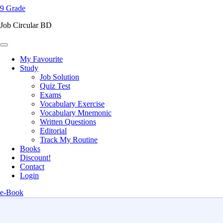
9 Grade
content
(Press
Job Circular BD
Enter)
My Favourite
Study
Job Solution
Quiz Test
Exams
Vocabulary Exercise
Vocabulary Mnemonic
Written Questions
Editorial
Track My Routine
Books
Discount!
Contact
Login
e-Book