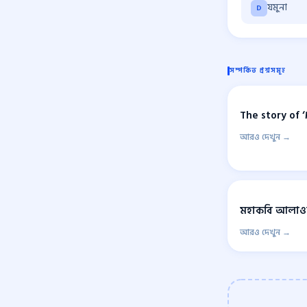
যমুনা
D
সম্পর্কিত প্রশ্নসমূহ
The story of 
আরও দেখুন →
মহাকবি আলাওল
আরও দেখুন →