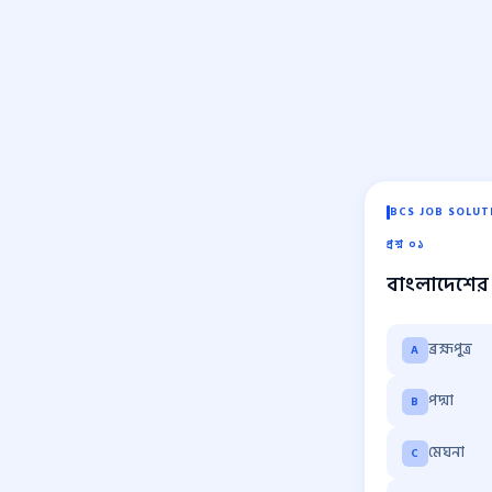
BCS JOB SOLUT
প্রশ্ন ০১
বাংলাদেশের 
ব্রহ্মপুত্র
A
পদ্মা
B
মেঘনা
C