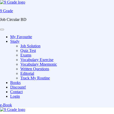
9 Grade
Job Circular BD
My Favourite
Study
Job Solution
Quiz Test
Exams
Vocabulary Exercise
Vocabulary Mnemonic
Written Questions
Editorial
Track My Routine
Books
Discount!
Contact
Login
e-Book
Skip
to