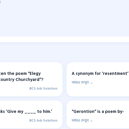
ে
ten the poem “Elegy
A synonym for ‘resentment’ 
Country Churchyard”?
আরও দেখুন →
BCS Job Solution
anks ‘Give my ____ to him.’
“Gerontion” is a poem by-
BCS Job Solution
আরও দেখুন →