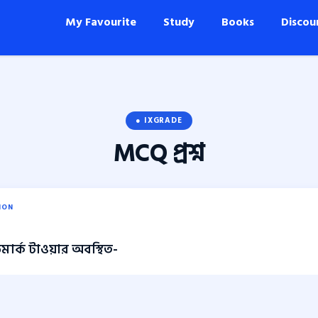
My Favourite
Study
Books
Discou
● IXGRADE
MCQ
প্রশ্ন
ION
্ডমার্ক টাওয়ার অবস্থিত-