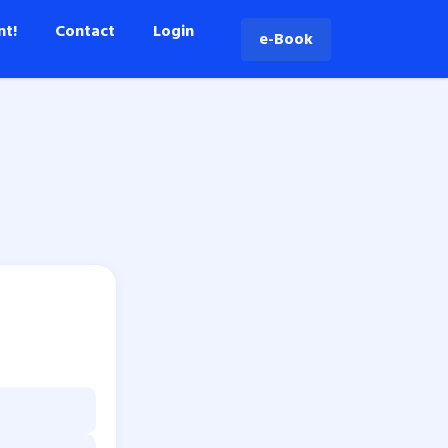
nt!
Contact
Login
e-Book