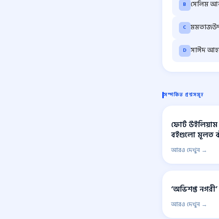
সেলিম আ
B
মমতাজউদ
C
সাঈদ আহ
D
সম্পর্কিত প্রশ্নসমূহ
ফোর্ট উইলিয়াম
বইগুলো মূলত 
আরও দেখুন →
‘অভিশপ্ত নগরী’
আরও দেখুন →