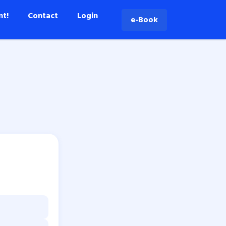
nt!
Contact
Login
e-Book