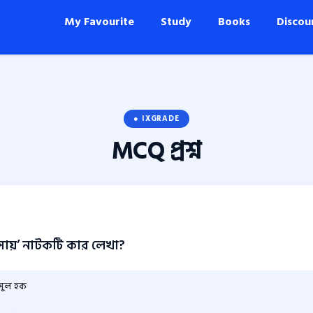
My Favourite
Study
Books
Discou
● IXGRADE
MCQ
প্রশ্ন
সায়’ নাটকটি কার লেখা?
সুল হক