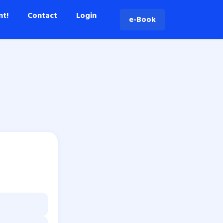
nt!
Contact
Login
e-Book