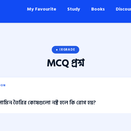
My Favourite
Study
Books
Discou
● IXGRADE
MCQ
প্রশ্ন
ION
োপামিন তৈরির কোষগুলো নষ্ট হলে কি রোগ হয়?