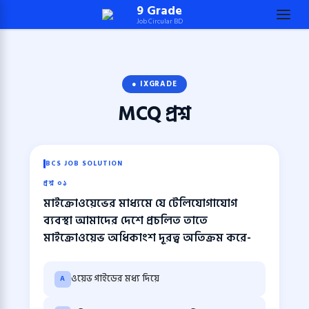
Skip
9 Grade
Job Circular BD
to
content
(Press
Enter)
● IXGRADE
MCQ
প্রশ্ন
BCS JOB SOLUTION
প্রশ্ন ০১
মাইক্রোওয়েভের মাধ্যমে যে টেলিযোগাযোগ
ব্যবস্থা আমাদের দেশে প্রচলিত তাতে
মাইক্রোওয়েভ অধিকাংশ দূরত্ব অতিক্রম করে-
ওয়েভ গাইডের মধ্য দিয়ে
A