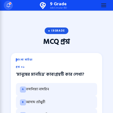
Skip
9 Grade
Job Circular BD
to
content
(Press
Enter)
● IXGRADE
MCQ
প্রশ্ন
বাংলা সাহিত্য
প্রশ্ন ০১
‘মানুষের মানচিত্র’ কাব্যগ্রন্থটি কার লেখা?
তসলিমা নাসরিন
A
আসাদ চৌধুরী
B