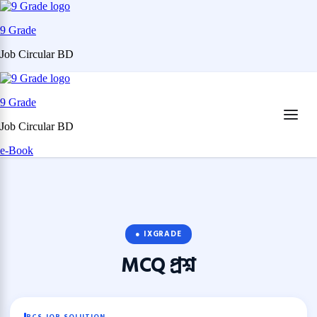
9 Grade
Job Circular BD
Skip
to
9 Grade
content
(Press
Job Circular BD
Enter)
e-Book
● IXGRADE
MCQ
প্রশ্ন