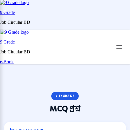
9 Grade
Job Circular BD
Skip
to
9 Grade
content
(Press
Job Circular BD
Enter)
e-Book
● IXGRADE
MCQ
প্রশ্ন