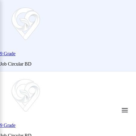
9 Grade
Job Circular BD
Skip
to
content
(Press
Enter)
9 Grade
Job Circular BD