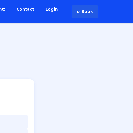
nt!
Contact
Login
e-Book