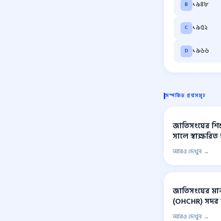
১৯৪৮
B
১৯৫২
C
১৯৬৬
D
সম্পর্কিত প্রশ্নসমূহ
জাতিসংঘের শি
সালে স্বাক্ষরিত
আরও দেখুন →
জাতিসংঘের মা
(OHCHR) সদর দ
আরও দেখুন →