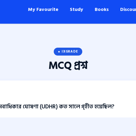
My Favourite
Study
Books
Discou
● IXGRADE
MCQ
প্রশ্ন
L
ানবাধিকার ঘোষণা (UDHR) কত সালে গৃহীত হয়েছিল?