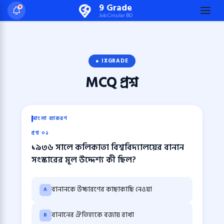
Skip
9 Grade
Job Circular BD
to
content
(Press
Enter)
● IXGRADE
MCQ
প্রশ্ন
বাংলা ব্যাকরণ
প্রশ্ন ০১
১৯৩৬ সালে কলিকাতা বিশ্ববিদ্যালয়ের বানান
সংস্কারের মূল উদ্দেশ্য কী ছিল?
বানানকে উচ্চারণের কাছাকাছি নেওয়া
A
বানানের ঐতিহ্যকে বজায় রাখা
B