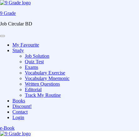
9 Grade
Job Circular BD
My Favourite
Study
Job Solution
Quiz Test
Exams
Vocabulary Exercise
Vocabulary Mnemonic
Written Questions
Editorial
Track My Routine
Books
Discount!
Contact
Login
e-Book
Skip
to