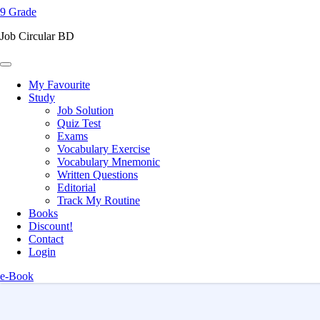
9 Grade
content
(Press
Job Circular BD
Enter)
My Favourite
Study
Job Solution
Quiz Test
Exams
Vocabulary Exercise
Vocabulary Mnemonic
Written Questions
Editorial
Track My Routine
Books
Discount!
Contact
Login
e-Book