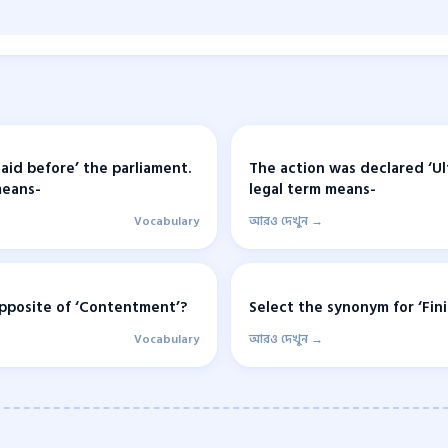
Laid before’ the parliament.
The action was declared ‘Ult
means-
legal term means-
Vocabulary
আরও দেখুন →
pposite of ‘Contentment’?
Select the synonym for ‘Fini
Vocabulary
আরও দেখুন →