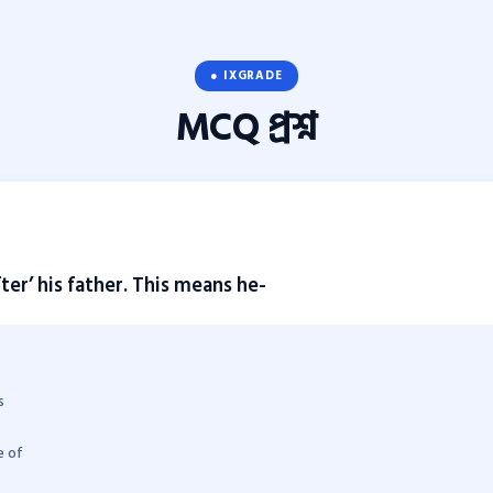
● IXGRADE
MCQ
প্রশ্ন
ter’ his father. This means he-
s
e of