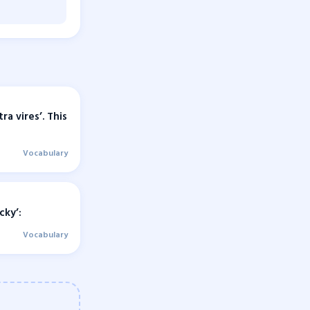
ra vires’. This
Vocabulary
cky’:
Vocabulary