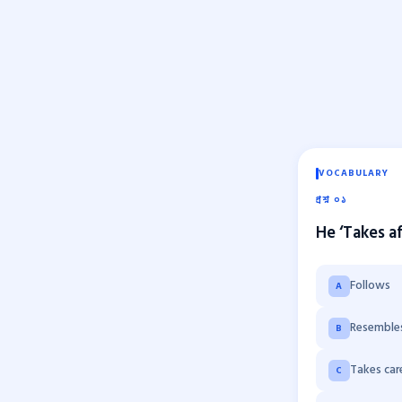
VOCABULARY
প্রশ্ন ০১
He ‘Takes af
Follows
A
Resemble
B
Takes car
C