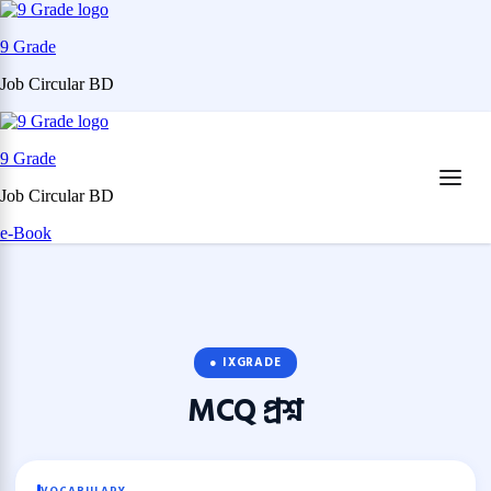
9 Grade
Job Circular BD
Skip
to
9 Grade
content
(Press
Job Circular BD
Enter)
e-Book
● IXGRADE
MCQ
প্রশ্ন