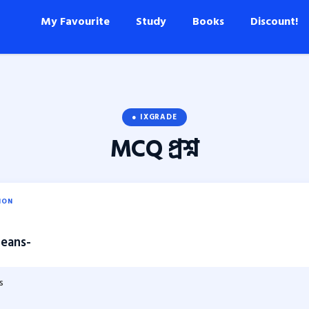
My Favourite
Study
Books
Discount!
● IXGRADE
MCQ
প্রশ্ন
ION
eans-
s