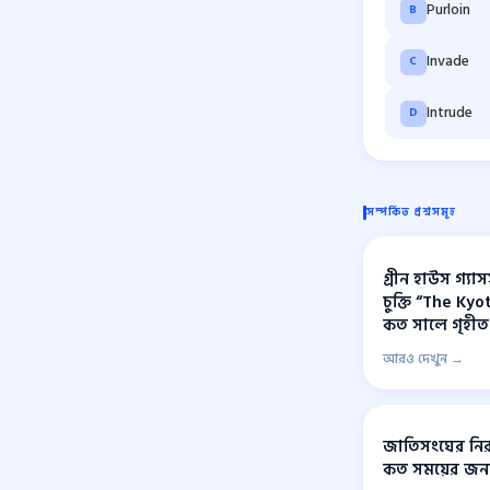
Purloin
B
Invade
C
Intrude
D
সম্পর্কিত প্রশ্নসমূহ
গ্রীন হাউস গ্যাস
চুক্তি “The Ky
কত সালে গৃহীত 
আরও দেখুন →
জাতিসংঘের নিরা
কত সময়ের জন্