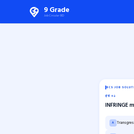
Skip
9 Grade
to
Job Circular BD
content
(Press
Enter)
BCS JOB SOLUT
প্রশ্ন ০১
INFRINGE m
Transgres
A