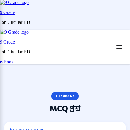
9 Grade
Job Circular BD
Skip
to
9 Grade
content
(Press
Job Circular BD
Enter)
e-Book
● IXGRADE
MCQ
প্রশ্ন