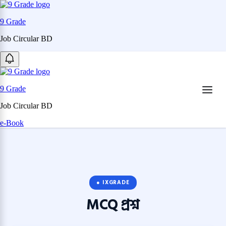
9 Grade
Job Circular BD
Skip
to
content
(Press
9 Grade
Enter)
Job Circular BD
e-Book
● IXGRADE
MCQ
প্রশ্ন