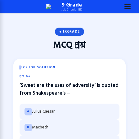
Skip
9 Grade
Job Circular BD
to
content
(Press
● IXGRADE
Enter)
MCQ
প্রশ্ন
BCS JOB SOLUTION
প্রশ্ন ০১
‘Sweet are the uses of adversity’ is quoted
from Shakespeare’s –
Julius Caesar
A
Macbeth
B