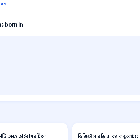
ION
as born in-
োগটি DNA ভাইরাসঘটিত?
ডিজিটাল ঘড়ি বা ক্যালকুলেটর