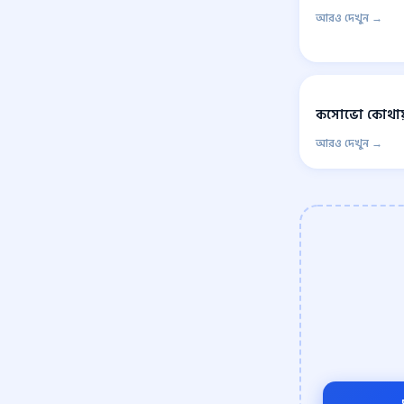
আরও দেখুন →
কসোভো কোথায়
আরও দেখুন →