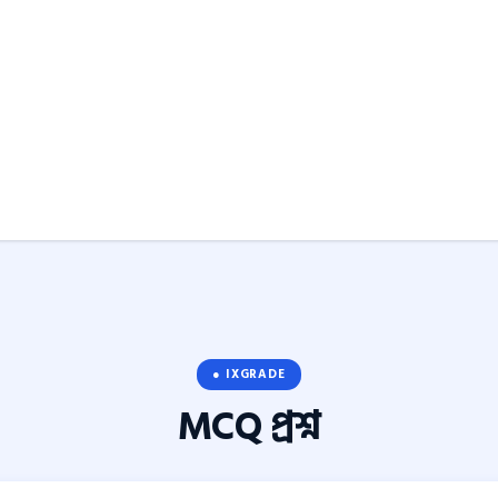
● IXGRADE
MCQ
প্রশ্ন