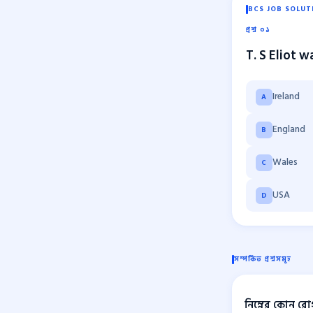
BCS JOB SOLUT
প্রশ্ন ০১
T. S Eliot w
Ireland
A
England
B
Wales
C
USA
D
সম্পর্কিত প্রশ্নসমূহ
নিম্নের কোন র