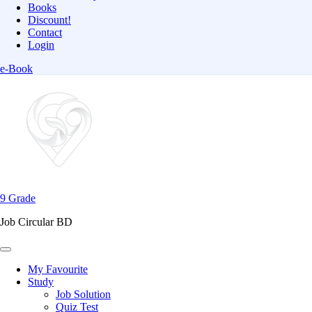
Books
Discount!
Contact
Login
e-Book
Skip
to
content
(Press
Enter)
9 Grade
Job Circular BD
My Favourite
Study
Job Solution
Quiz Test