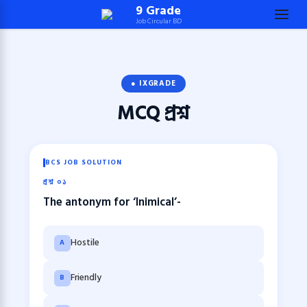
Skip
9 Grade
Job Circular BD
to
content
(Press
Enter)
● IXGRADE
MCQ
প্রশ্ন
BCS JOB SOLUTION
প্রশ্ন ০১
The antonym for ‘Inimical’-
Hostile
A
Friendly
B