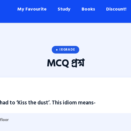
My Favourite
Study
Books
Discount!
● IXGRADE
MCQ
প্রশ্ন
ad to ‘Kiss the dust’. This idiom means-
floor