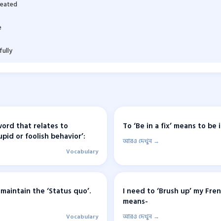
feated
e
fully
word that relates to
To ‘Be in a fix’ means to be i
pid or foolish behavior’:
আরও দেখুন →
Vocabulary
maintain the ‘Status quo’.
I need to ‘Brush up’ my Fren
means-
Vocabulary
আরও দেখুন →