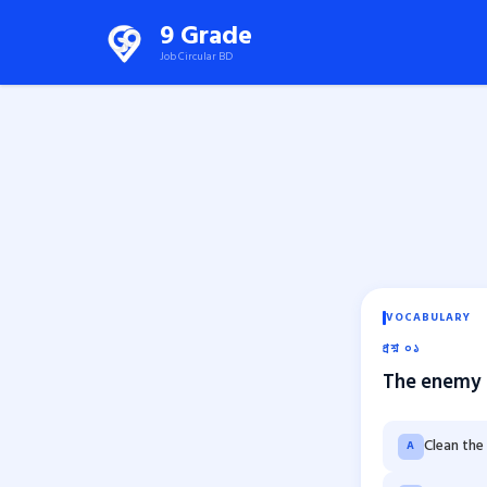
Skip
9 Grade
to
Job Circular BD
content
(Press
Enter)
VOCABULARY
প্রশ্ন ০১
The enemy h
Clean the 
A