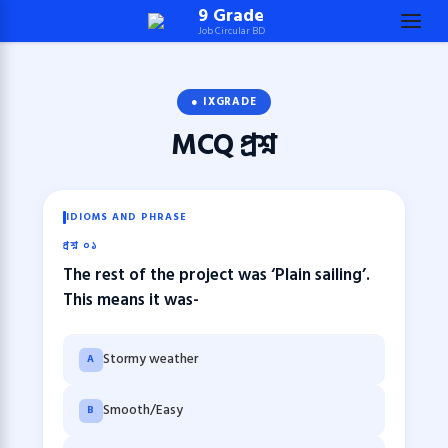
Skip
9 Grade
Job Circular BD
to
content
(Press
● IXGRADE
Enter)
MCQ
প্রশ্ন
IDIOMS AND PHRASE
প্রশ্ন ০১
The rest of the project was ‘Plain sailing’.
This means it was-
Stormy weather
A
Smooth/Easy
B