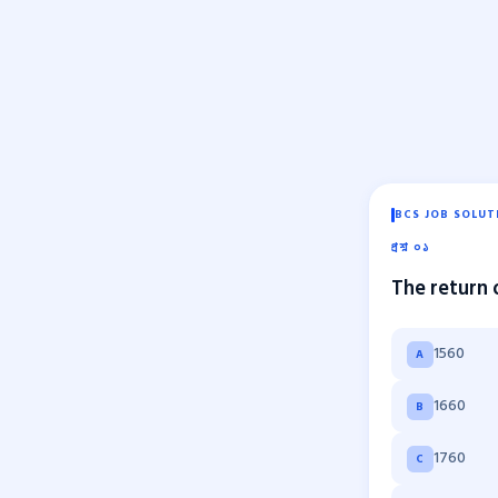
BCS JOB SOLUT
প্রশ্ন ০১
The return o
1560
A
1660
B
1760
C