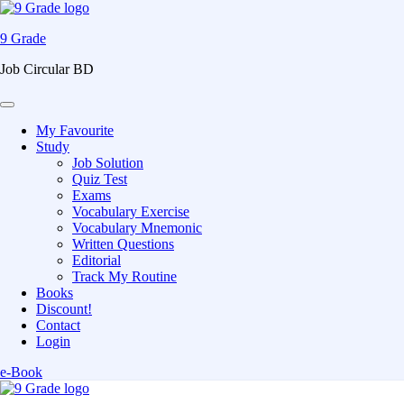
9 Grade
Job Circular BD
My Favourite
Study
Job Solution
Quiz Test
Exams
Vocabulary Exercise
Vocabulary Mnemonic
Written Questions
Editorial
Track My Routine
Books
Discount!
Contact
Login
e-Book
Skip
to