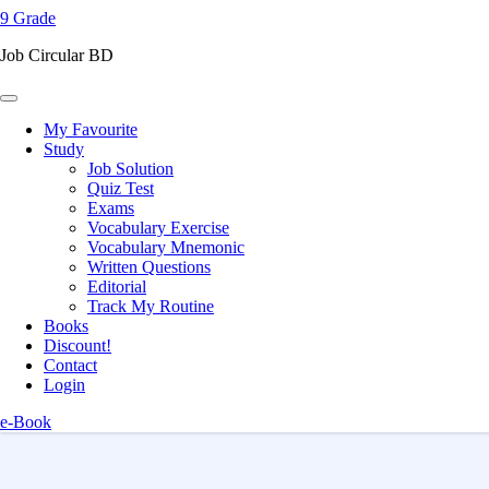
9 Grade
content
(Press
Job Circular BD
Enter)
My Favourite
Study
Job Solution
Quiz Test
Exams
Vocabulary Exercise
Vocabulary Mnemonic
Written Questions
Editorial
Track My Routine
Books
Discount!
Contact
Login
e-Book