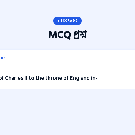
● IXGRADE
MCQ
প্রশ্ন
ION
f Charles II to the throne of England in-