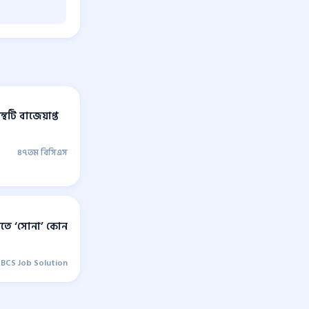
টি বাজেয়াপ্ত
৪৭তম বিসিএস
তিতে ‘সোনা’ কোন
BCS Job Solution