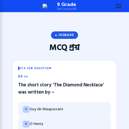
Skip
9 Grade
Job Circular BD
to
content
(Press
Enter)
● IXGRADE
MCQ
প্রশ্ন
BCS JOB SOLUTION
প্রশ্ন ০১
The short story ‘The Diamond Necklace’
was written by –
Guy de Maupassant
A
O Henry
B