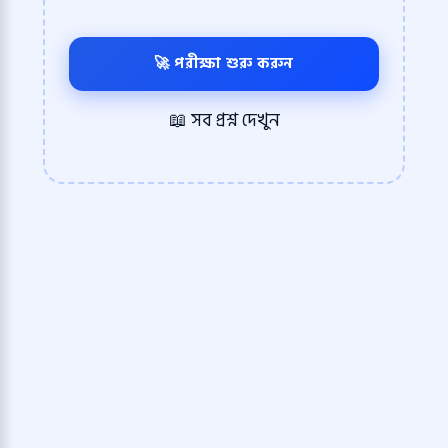
🚀 পরীক্ষা শুরু করুন
📖 সব প্রশ্ন দেখুন