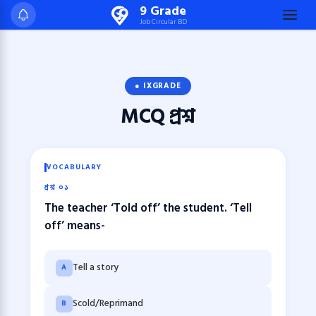
Skip
9 Grade
Job Circular BD
to
content
(Press
Enter)
● IXGRADE
MCQ
প্রশ্ন
VOCABULARY
প্রশ্ন ০১
The teacher ‘Told off’ the student. ‘Tell
off’ means-
Tell a story
A
Scold/Reprimand
B