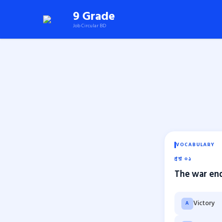
Skip
9 Grade
to
Job Circular BD
content
(Press
Enter)
VOCABULARY
প্রশ্ন ০১
The war end
Victory
A