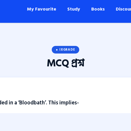
My Favourite
Study
Books
Discou
● IXGRADE
MCQ
প্রশ্ন
ed in a ‘Bloodbath’. This implies-