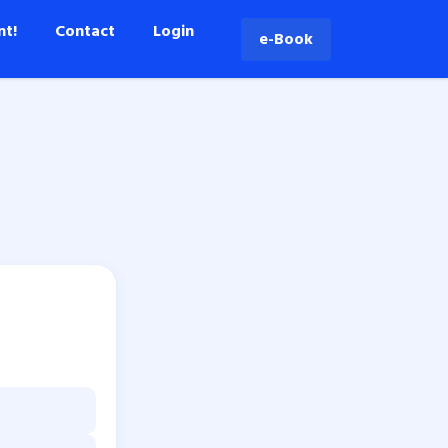
nt!
Contact
Login
e-Book