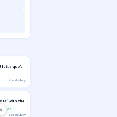
Status quo’.
Vocabulary
ides’ with the
ans-
×
Vocabulary