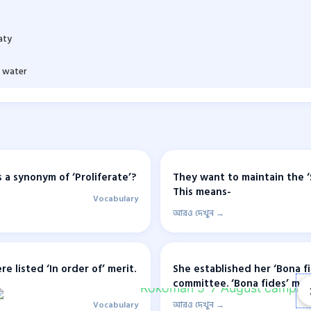
aty
 water
 a synonym of ‘Proliferate’?
They want to maintain the ‘
This means-
Vocabulary
আরও দেখুন →
 listed ‘In order of’ merit.
She established her ‘Bona f
committee. ‘Bona fides’ me
Vocabulary
আরও দেখুন →