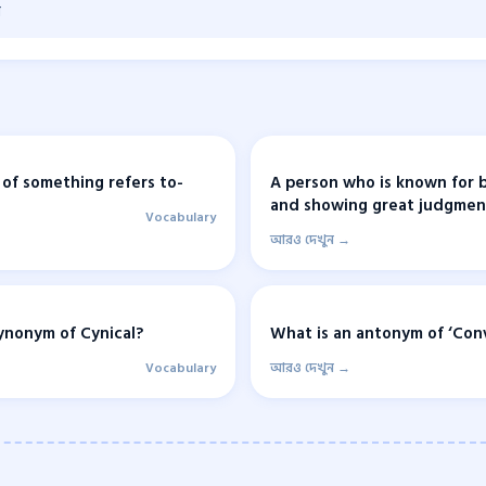
ী
 of something refers to-
A person who is known for 
and showing great judgment 
Vocabulary
আরও দেখুন →
ynonym of Cynical?
What is an antonym of ‘Conv
Vocabulary
আরও দেখুন →