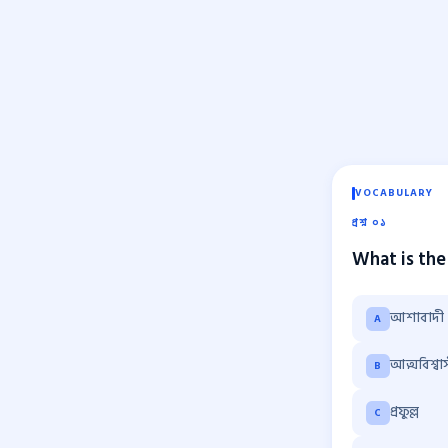
VOCABULARY
প্রশ্ন ০১
What is the
আশাবাদী
A
আত্মবিশ্বা
B
প্রফুল্ল
C