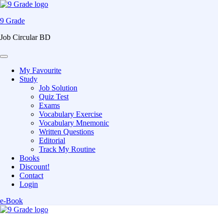
9 Grade
Job Circular BD
My Favourite
Study
Job Solution
Quiz Test
Exams
Vocabulary Exercise
Vocabulary Mnemonic
Written Questions
Editorial
Track My Routine
Books
Discount!
Contact
Login
e-Book
Skip
to