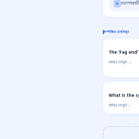
হতাশাবাদ
D
সম্পর্কিত প্রশ্নসমূহ
The ‘Fag end’
আরও দেখুন →
What is the s
আরও দেখুন →