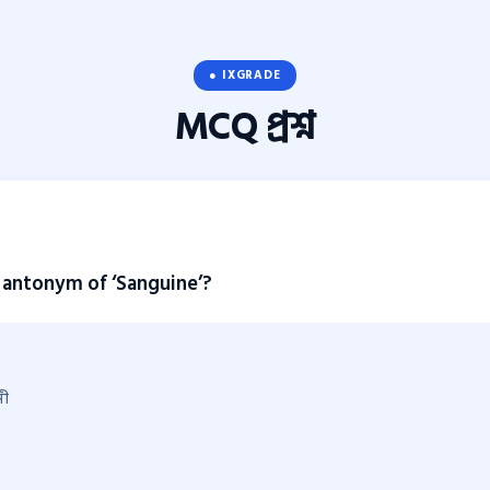
● IXGRADE
MCQ
প্রশ্ন
 antonym of ‘Sanguine’?
সী