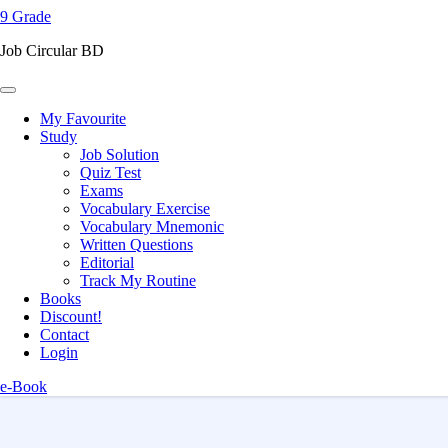
9 Grade
content
(Press
Job Circular BD
Enter)
My Favourite
Study
Job Solution
Quiz Test
Exams
Vocabulary Exercise
Vocabulary Mnemonic
Written Questions
Editorial
Track My Routine
Books
Discount!
Contact
Login
e-Book