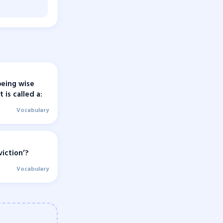
being wise
is called a:
Vocabulary
iction’?
Vocabulary