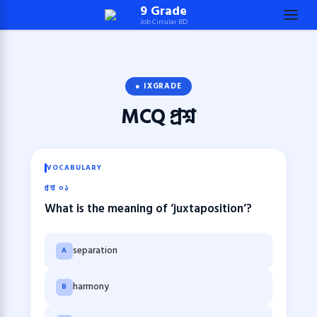
Skip
9 Grade
Job Circular BD
to
content
(Press
Enter)
● IXGRADE
MCQ
প্রশ্ন
VOCABULARY
প্রশ্ন ০১
What is the meaning of ‘juxtaposition’?
separation
A
harmony
B