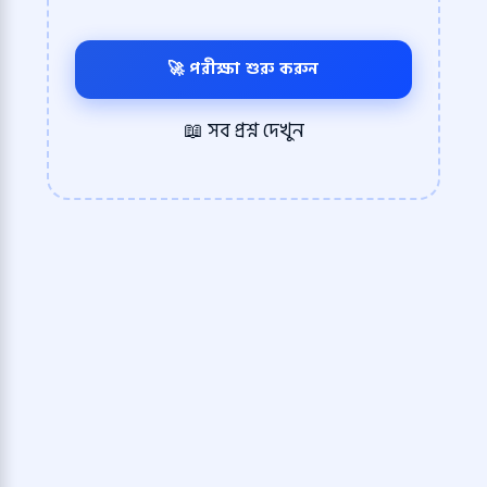
🚀 পরীক্ষা শুরু করুন
📖 সব প্রশ্ন দেখুন