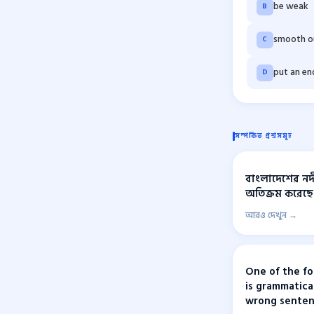
be weak
B
smooth o
C
put an en
D
সম্পর্কিত প্রশ্নসমূহ
বাংলাদেশের নদী
অতিক্রম করেছ
আরও দেখুন →
One of the fo
is grammatica
wrong senten