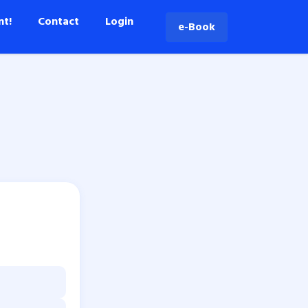
nt!
Contact
Login
e-Book