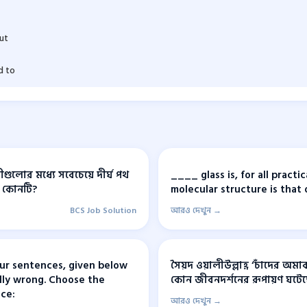
ut
d to
গুলোর মধ্যে সবেচেয়ে দীর্ঘ পথ
____ glass is, for all practica
ে কোনটি?
molecular structure is that o
BCS Job Solution
আরও দেখুন →
ur sentences, given below
সৈয়দ ওয়ালীউল্লাহ্র ‘চাঁদের অমাব
lly wrong. Choose the
কোন জীবনদর্শনের রূপায়ণ ঘটে
ce:
আরও দেখুন →