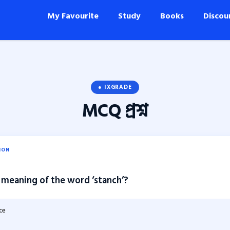
My Favourite
Study
Books
Discou
● IXGRADE
MCQ
প্রশ্ন
ION
 meaning of the word ‘stanch’?
ce