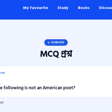
My Favourite
Study
Books
Discou
● IXGRADE
MCQ
প্রশ্ন
ION
e following is not an American poet?
ost