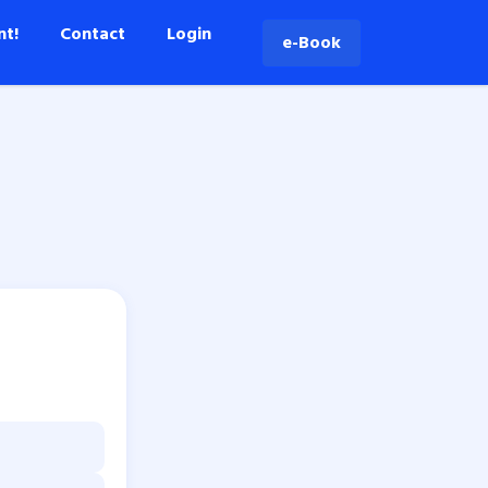
nt!
Contact
Login
e-Book