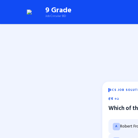
Skip
9 Grade
to
Job Circular BD
content
(Press
Enter)
BCS JOB SOLUT
প্রশ্ন ০১
Which of th
Robert Fr
A