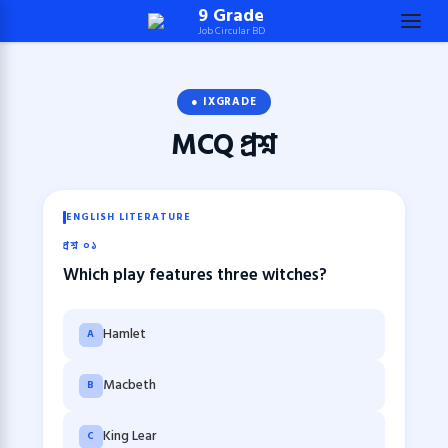
Skip
9 Grade
Job Circular BD
to
content
(Press
● IXGRADE
Enter)
MCQ
প্রশ্ন
ENGLISH LITERATURE
প্রশ্ন ০১
Which play features three witches?
Hamlet
A
Macbeth
B
King Lear
C