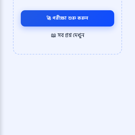
🚀 পরীক্ষা শুরু করুন
📖 সব প্রশ্ন দেখুন