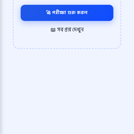
🚀 পরীক্ষা শুরু করুন
📖 সব প্রশ্ন দেখুন