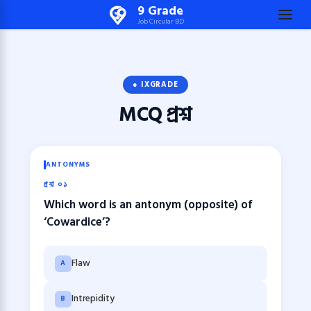
Skip
9 Grade
Job Circular BD
to
content
(Press
Enter)
● IXGRADE
MCQ
প্রশ্ন
ANTONYMS
প্রশ্ন ০১
Which word is an antonym (opposite) of
‘Cowardice’?
Flaw
A
Intrepidity
B