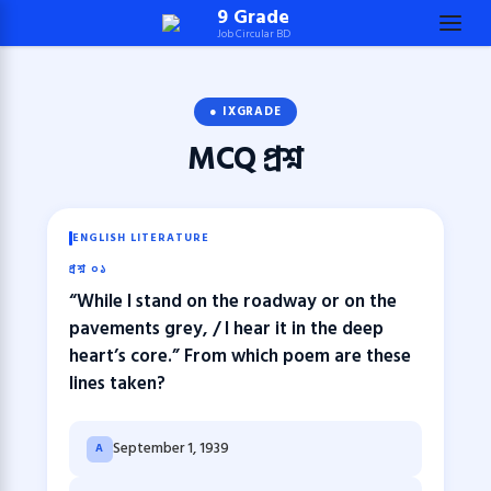
Skip
9 Grade
Job Circular BD
to
content
(Press
● IXGRADE
Enter)
MCQ
প্রশ্ন
ENGLISH LITERATURE
প্রশ্ন ০১
“While I stand on the roadway or on the
pavements grey, / I hear it in the deep
heart’s core.” From which poem are these
lines taken?
September 1, 1939
A