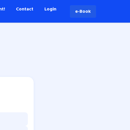
nt!
Contact
Login
e-Book