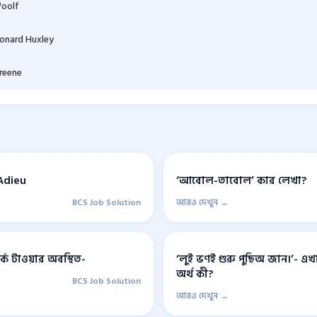
Woolf
onard Huxley
reene
Adieu
‘আবোল-তাবোল’ কার লেখা?
BCS Job Solution
আরও দেখুন →
ার্ক টাওয়ার অবস্থিত-
‘লুই ভণই গুরু পুছিঅ জান।’- এখা
অর্থ কী?
BCS Job Solution
আরও দেখুন →